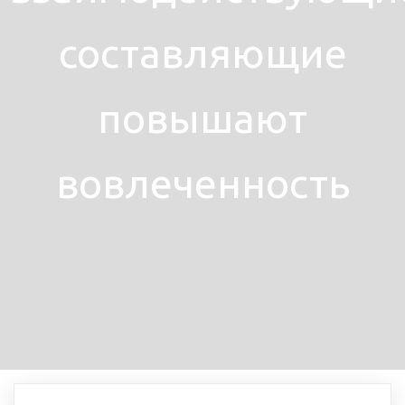
составляющие
повышают
вовлеченность