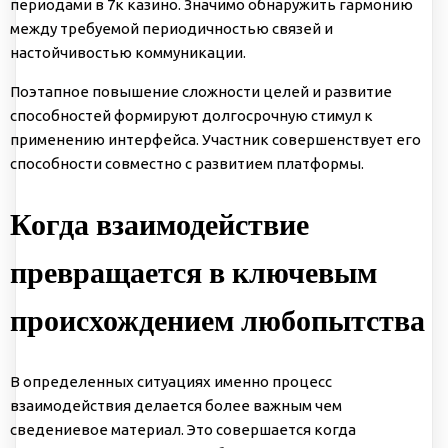
периодами в 7к казино. Значимо обнаружить гармонию
между требуемой периодичностью связей и
настойчивостью коммуникации.
Поэтапное повышение сложности целей и развитие
способностей формируют долгосрочную стимул к
применению интерфейса. Участник совершенствует его
способности совместно с развитием платформы.
Когда взаимодействие
превращается в ключевым
происхождением любопытства
В определенных ситуациях именно процесс
взаимодействия делается более важным чем
сведениевое материал. Это совершается когда