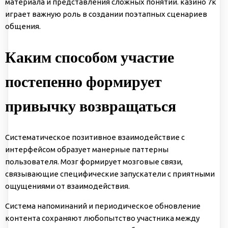
материала и представления сложных понятий. казино 7к
играет важную роль в создании поэтапных сценариев
общения.
Каким способом участие
постепенно формирует
привычку возвращаться
Систематическое позитивное взаимодействие с
интерфейсом образует манерные паттерны
пользователя. Мозг формирует мозговые связи,
связывающие специфические запускатели с приятными
ощущениями от взаимодействия.
Система напоминаний и периодическое обновление
контента сохраняют любопытство участника между