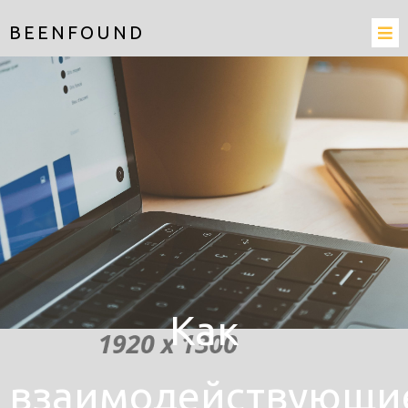
BEENFOUND
Как
взаимодействующи