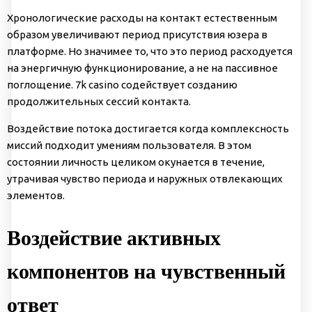
Хронологические расходы на контакт естественным
образом увеличивают период присутствия юзера в
платформе. Но значимее то, что это период расходуется
на энергичную функционирование, а не на пассивное
поглощение. 7k casino содействует созданию
продолжительных сессий контакта.
Воздействие потока достигается когда комплексность
миссий подходит умениям пользователя. В этом
состоянии личность целиком окунается в течение,
утрачивая чувство периода и наружных отвлекающих
элементов.
Воздействие активных
компонентов на чувственный
ответ