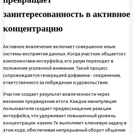
заинтересованность в активное
концентрацию
Активное вовлечение включает совершенно иные
системы восприятия данных. Когда участник общается с
компонентами интерфейса, его разум переходит в
положение усиленной внимания. Такой процесс
сопровождается генерацией дофамина - соединения,
ответственного за побуждение и удовольствие.
Участие создает результат вовлеченности через
механизм предвидения итога. Каждое манипуляция
пользователя создает предвосхищение реакции
интерфейса, что удерживает повышенный уровень
концентрации. казино 7к выполняет ключевую задачу в
этом ходе, обеспечивая непрерывный оборот общения.