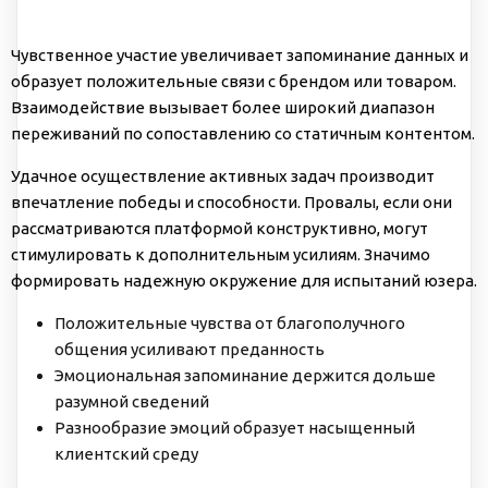
Чувственное участие увеличивает запоминание данных и
образует положительные связи с брендом или товаром.
Взаимодействие вызывает более широкий диапазон
переживаний по сопоставлению со статичным контентом.
Удачное осуществление активных задач производит
впечатление победы и способности. Провалы, если они
рассматриваются платформой конструктивно, могут
стимулировать к дополнительным усилиям. Значимо
формировать надежную окружение для испытаний юзера.
Положительные чувства от благополучного
общения усиливают преданность
Эмоциональная запоминание держится дольше
разумной сведений
Разнообразие эмоций образует насыщенный
клиентский среду