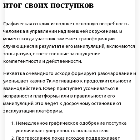
итог своих поступков
Графическая отклик исполняет основную потребность
человека в управлении над внешней окружением. В
момент когда участник замечает трансформации,
случающиеся в результате его манипуляций, включаются
зоны разума, ответственные за ощущение
компетентности и действенности.
Нехватка очевидного исхода формирует разочарование и
уменьшает казино 7к мотивацию к продолжительности
взаимодействия. Юзер приступает усомниваться в
исправности платформы или в правильности его
манипуляций. Это ведет к досрочному остановке от
эксплуатации платформы.
Немедленное графическое одобрение поступка
увеличивает уверенность пользователя
Прогрессивное показ исходов поддерживает