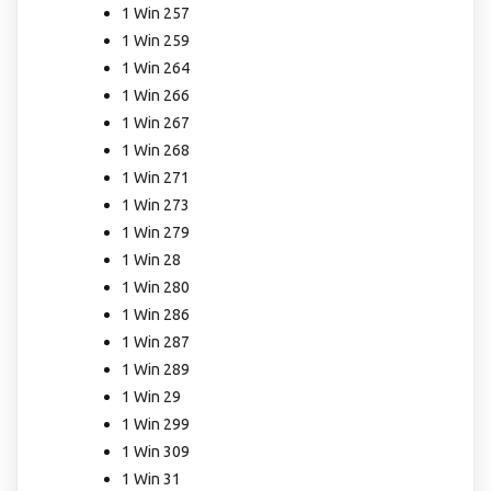
1 Win 257
1 Win 259
1 Win 264
1 Win 266
1 Win 267
1 Win 268
1 Win 271
1 Win 273
1 Win 279
1 Win 28
1 Win 280
1 Win 286
1 Win 287
1 Win 289
1 Win 29
1 Win 299
1 Win 309
1 Win 31