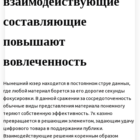
взаимодействующие
составляющие
повышают
вовлеченность
Нынешний юзер находится в постоянном струе данных,
где любой материал борется за его дорогие секунды
фокусировки. В данной сражении за сосредоточенность
обычные виды представления материала понемногу
теряют собственную эффективность.
7к казино
превращается в решающим элементом, задающим удачу
цифрового товара в поддержании публики.
Взаимодействующие решения коренным образом