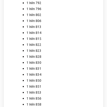
1 Win 792
1 Win 796
1 Win 802
1 Win 806
1 Win 813
1 Win 814
1 Win 815
1 Win 822
1 Win 823
1 Win 828
1 Win 830
1 Win 831
1 Win 834
1 Win 850
1 Win 851
1 Win 853
1 Win 856
1 Win 858