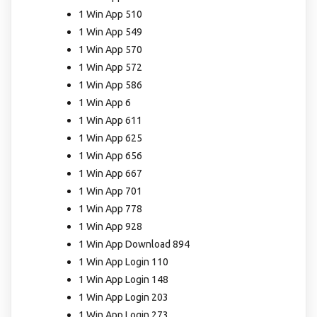
1 Win App 510
1 Win App 549
1 Win App 570
1 Win App 572
1 Win App 586
1 Win App 6
1 Win App 611
1 Win App 625
1 Win App 656
1 Win App 667
1 Win App 701
1 Win App 778
1 Win App 928
1 Win App Download 894
1 Win App Login 110
1 Win App Login 148
1 Win App Login 203
1 Win App Login 273