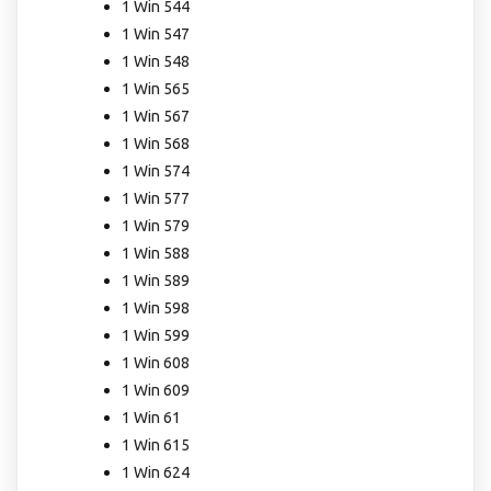
1 Win 544
1 Win 547
1 Win 548
1 Win 565
1 Win 567
1 Win 568
1 Win 574
1 Win 577
1 Win 579
1 Win 588
1 Win 589
1 Win 598
1 Win 599
1 Win 608
1 Win 609
1 Win 61
1 Win 615
1 Win 624