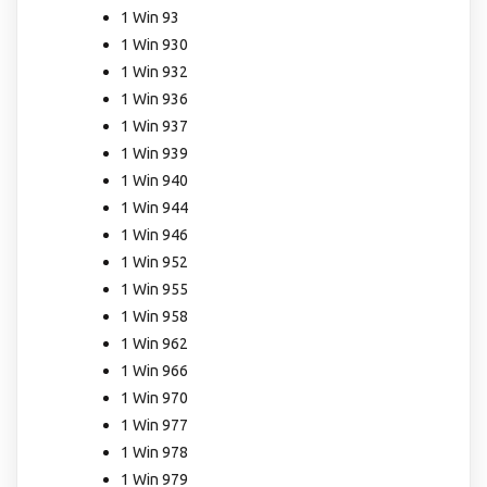
1 Win 93
1 Win 930
1 Win 932
1 Win 936
1 Win 937
1 Win 939
1 Win 940
1 Win 944
1 Win 946
1 Win 952
1 Win 955
1 Win 958
1 Win 962
1 Win 966
1 Win 970
1 Win 977
1 Win 978
1 Win 979