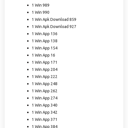
1 Win 989
1 Win 990
1 Win Apk Download 859
1 Win Apk Download 927
1 Win App 136
1 Win App 138
1 Win App 154
1 Win App 16
1 Win App 171
1 Win App 204
1 Win App 222
1 Win App 248
1 Win App 262
1 Win App 274
1 Win App 340
1 Win App 342
1 Win App 371
1 Win App 384