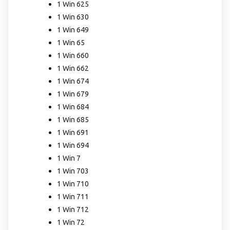
1 Win 625
1 Win 630
1 Win 649
1 Win 65
1 Win 660
1 Win 662
1 Win 674
1 Win 679
1 Win 684
1 Win 685
1 Win 691
1 Win 694
1 Win 7
1 Win 703
1 Win 710
1 Win 711
1 Win 712
1 Win 72