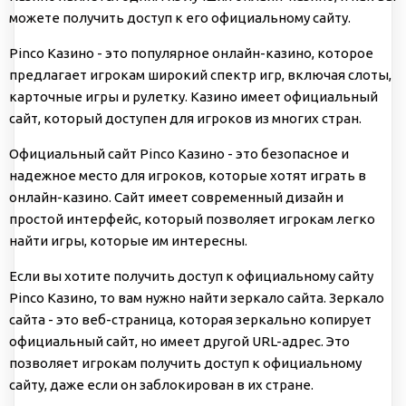
можете получить доступ к его официальному сайту.
Pinco Казино - это популярное онлайн-казино, которое
предлагает игрокам широкий спектр игр, включая слоты,
карточные игры и рулетку. Казино имеет официальный
сайт, который доступен для игроков из многих стран.
Официальный сайт Pinco Казино - это безопасное и
надежное место для игроков, которые хотят играть в
онлайн-казино. Сайт имеет современный дизайн и
простой интерфейс, который позволяет игрокам легко
найти игры, которые им интересны.
Если вы хотите получить доступ к официальному сайту
Pinco Казино, то вам нужно найти зеркало сайта. Зеркало
сайта - это веб-страница, которая зеркально копирует
официальный сайт, но имеет другой URL-адрес. Это
позволяет игрокам получить доступ к официальному
сайту, даже если он заблокирован в их стране.