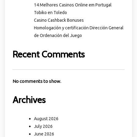
14 Melhores Casinos Online em Portugal
Tobiko en Toledo
Casino Cashback Bonuses
Homologación y certificación Dirección General
de Ordenación del Juego
Recent Comments
No comments to show.
Archives
August 2026
July 2026
June 2026