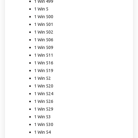
1 Win 499
1 Win 5
1 Win 500
1 Win 501
1 Win 502
1 Win 506
1 Win 509
1 Win 511
1 Win 516
1 Win 519
1 Win 52
1 Win 520
1 Win 524
1 Win 526
1 Win 529
1 Win 53
1 Win 530
1 Win 54