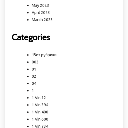
May 2023
April 2023
March 2023
Categories
! Без рубрики
002
01
02
04
1
1 Vin 12
1 Vin 394
1 Vin 400
1 Vin 600
1 Vin 734