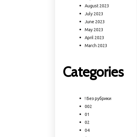
August 2023
July 2023
June 2023
May 2023
April 2023
March 2023
Categories
! Без рубрики
002
01
02
04