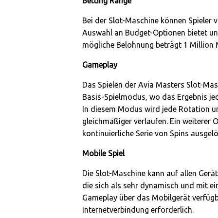
Betting Range
Bei der Slot-Maschine können Spieler v
Auswahl an Budget-Optionen bietet und 
mögliche Belohnung beträgt 1 Million 
Gameplay
Das Spielen der Avia Masters Slot-Ma
Basis-Spielmodus, wo das Ergebnis jede
In diesem Modus wird jede Rotation un
gleichmäßiger verlaufen. Ein weiterer 
kontinuierliche Serie von Spins ausgel
Mobile Spiel
Die Slot-Maschine kann auf allen Gerä
die sich als sehr dynamisch und mit 
Gameplay über das Mobilgerät verfügbar.
Internetverbindung erforderlich.