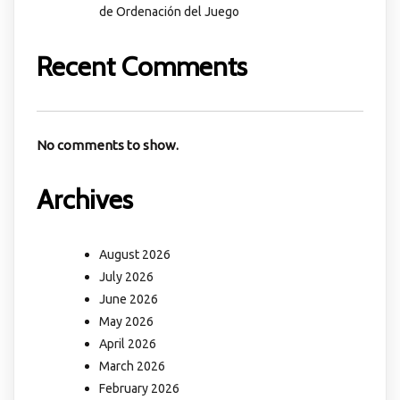
de Ordenación del Juego
Recent Comments
No comments to show.
Archives
August 2026
July 2026
June 2026
May 2026
April 2026
March 2026
February 2026