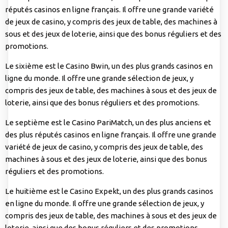
réputés casinos en ligne français. Il offre une grande variété
de jeux de casino, y compris des jeux de table, des machines à
sous et des jeux de loterie, ainsi que des bonus réguliers et des
promotions.
Le sixième est le Casino Bwin, un des plus grands casinos en
ligne du monde. Il offre une grande sélection de jeux, y
compris des jeux de table, des machines à sous et des jeux de
loterie, ainsi que des bonus réguliers et des promotions.
Le septième est le Casino PariMatch, un des plus anciens et
des plus réputés casinos en ligne français. Il offre une grande
variété de jeux de casino, y compris des jeux de table, des
machines à sous et des jeux de loterie, ainsi que des bonus
réguliers et des promotions.
Le huitième est le Casino Expekt, un des plus grands casinos
en ligne du monde. Il offre une grande sélection de jeux, y
compris des jeux de table, des machines à sous et des jeux de
loterie, ainsi que des bonus réguliers et des promotions.