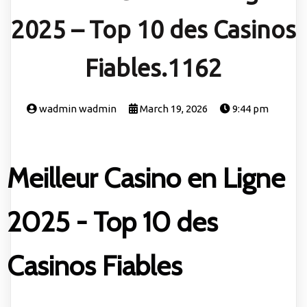
2025 – Top 10 des Casinos
Fiables.1162
wadmin wadmin
March 19, 2026
9:44 pm
Meilleur Casino en Ligne
2025 - Top 10 des
Casinos Fiables