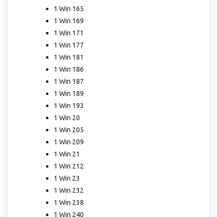
1 Win 165
1 Win 169
1 Win 171
1 Win 177
1 Win 181
1 Win 186
1 Win 187
1 Win 189
1 Win 193
1 Win 20
1 Win 205
1 Win 209
1 Win 21
1 Win 212
1 Win 23
1 Win 232
1 Win 238
1 Win 240