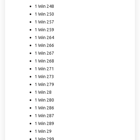
1 Win 248
1 Win 250
1 Win 257
1 Win 259
1 Win 264
1 Win 266
1 Win 267
1 Win 268
1 Win 271
1 Win 273
1 Win 279
1 Win 28
1 Win 280
1 Win 286
1 Win 287
1 Win 289
1 Win 29
1 Win 299