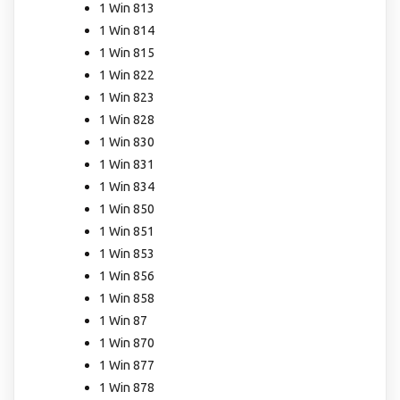
1 Win 813
1 Win 814
1 Win 815
1 Win 822
1 Win 823
1 Win 828
1 Win 830
1 Win 831
1 Win 834
1 Win 850
1 Win 851
1 Win 853
1 Win 856
1 Win 858
1 Win 87
1 Win 870
1 Win 877
1 Win 878