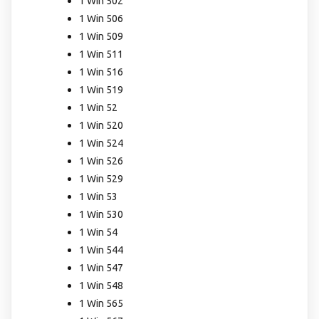
1 Win 502
1 Win 506
1 Win 509
1 Win 511
1 Win 516
1 Win 519
1 Win 52
1 Win 520
1 Win 524
1 Win 526
1 Win 529
1 Win 53
1 Win 530
1 Win 54
1 Win 544
1 Win 547
1 Win 548
1 Win 565