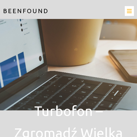
BEENFOUND
Turbofon –
Zgromadź Wielką