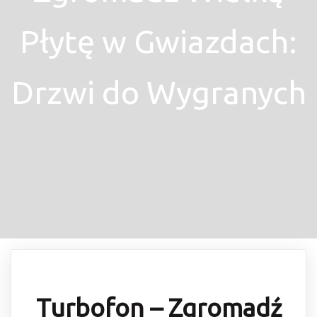
Płytę w Gwiazdach:
Drzwi do Wygranych
Turbofon – Zgromadź