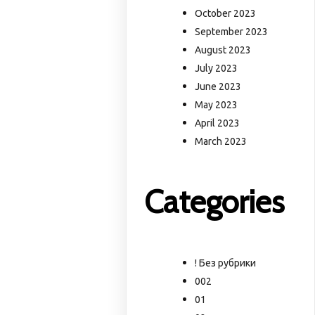
October 2023
September 2023
August 2023
July 2023
June 2023
May 2023
April 2023
March 2023
Categories
! Без рубрики
002
01