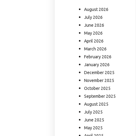
August 2026
July 2026
June 2026
May 2026
April 2026
March 2026
February 2026
January 2026
December 2025
November 2025
October 2025
September 2025
August 2025
July 2025
June 2025
May 2025
April 2025