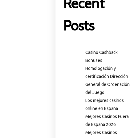
Recent
Posts
Casino Cashback
Bonuses
Homologación y
certificación Dirección
General de Ordenación
del Juego
Los mejores casinos
online en España
Mejores Casinos Fuera
de España 2026
Mejores Casinos