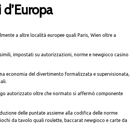
i d’Europa
lmente a altre località europee quali Paris, Wien oltre a
 simili, impostati su autorizzazioni, norme e newgioco casino
 una economia del divertimento formalizzata e supervisionata,
ali.
ogo autorizzato oltre che normato si affermò componente
duzione delle puntate assieme alla codifica delle norme
iochi da tavolo quali roulette, baccarat newgioco e carte da