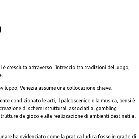
o
 è cresciuta attraverso l’intreccio tra tradizioni del luogo,
e.
il sviluppo, Venezia assume una collocazione chiave.
te condizionato le arti, il palcoscenico e la musica, bensì è
 creazione di schemi strutturali associati al gambling
rutture da gioco e alla realizzazione di ambienti destinati al
gunare ha evidenziato come la pratica ludica fosse in grado di