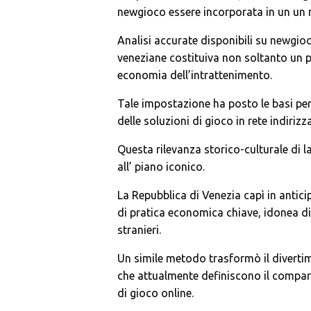
newgioco essere incorporata in un un
Analisi accurate disponibili su
newgio
veneziane costituiva non soltanto un 
economia dell’intrattenimento.
Tale impostazione ha posto le basi per 
delle soluzioni di gioco in rete indiriz
Questa rilevanza storico-culturale di l
all’ piano iconico.
La Repubblica di Venezia capì in antic
di pratica economica chiave, idonea di 
stranieri.
Un simile metodo trasformò il divert
che attualmente definiscono il compar
di gioco online.