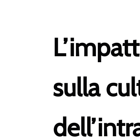
L’impatt
sulla cul
dell’int