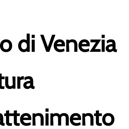
o di Venezia
tura
rattenimento