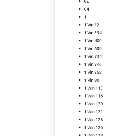
02
04
1
1 Vin 12
1 Vin 394
1 Vin 400
1 Vin 600
1 Vin 734
1 Vin 746
1 Vin 758
1 Vin 90
1 Win 113
1 Win 116
1 Win 120
1 Win 122
1 Win 125
1 Win 126
1 Win 128