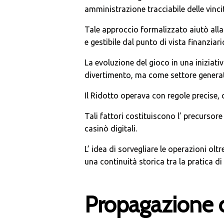
amministrazione tracciabile delle vinci
Tale approccio formalizzato aiutò all
e gestibile dal punto di vista finanziari
La evoluzione del gioco in una iniziati
divertimento, ma come settore generat
Il Ridotto operava con regole precise, 
Tali fattori costituiscono l’ precursore 
casinò digitali.
L’ idea di sorvegliare le operazioni ol
una continuità storica tra la pratica di
Propagazione d