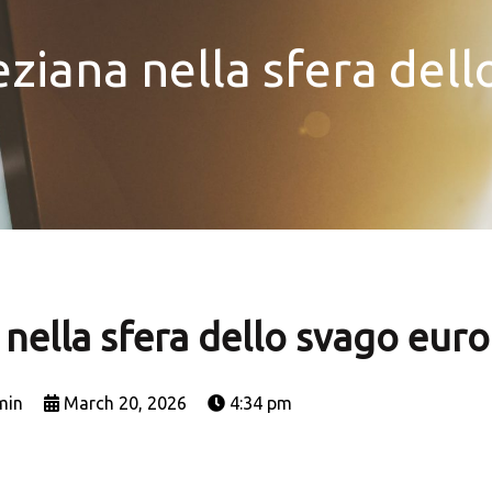
eziana nella sfera del
 nella sfera dello svago eur
min
March 20, 2026
4:34 pm