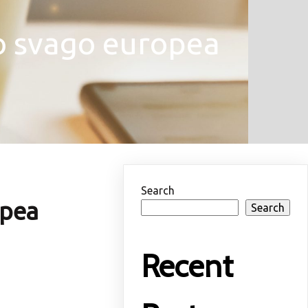
lo svago europea
Search
opea
Search
Recent