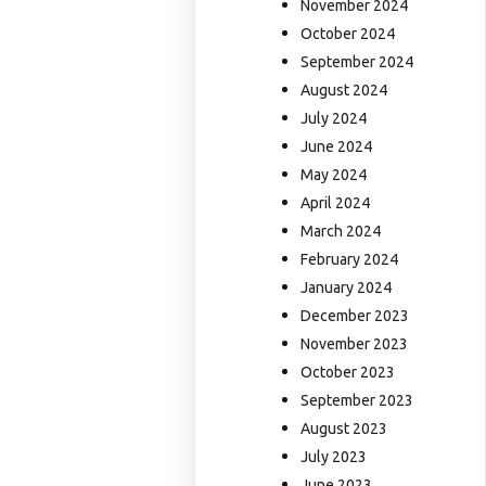
November 2024
October 2024
September 2024
August 2024
July 2024
June 2024
May 2024
April 2024
March 2024
February 2024
January 2024
December 2023
November 2023
October 2023
September 2023
August 2023
July 2023
June 2023