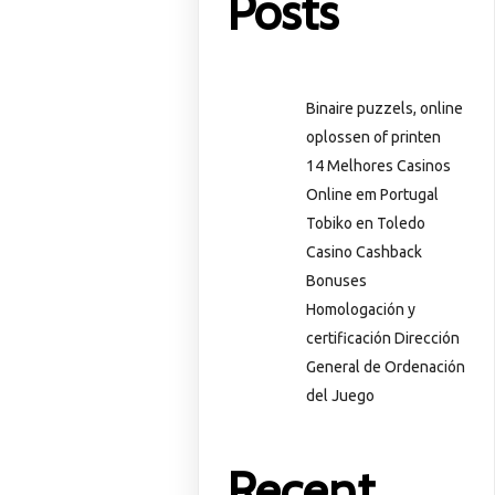
Posts
Binaire puzzels, online
oplossen of printen
14 Melhores Casinos
Online em Portugal
Tobiko en Toledo
Casino Cashback
Bonuses
Homologación y
certificación Dirección
General de Ordenación
del Juego
Recent