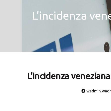
L’incidenza ven
L’incidenza veneziana
wadmin wad