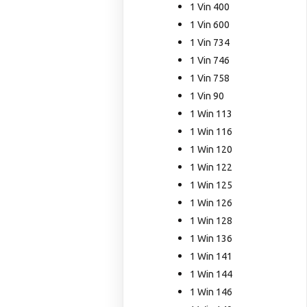
1 Vin 400
1 Vin 600
1 Vin 734
1 Vin 746
1 Vin 758
1 Vin 90
1 Win 113
1 Win 116
1 Win 120
1 Win 122
1 Win 125
1 Win 126
1 Win 128
1 Win 136
1 Win 141
1 Win 144
1 Win 146