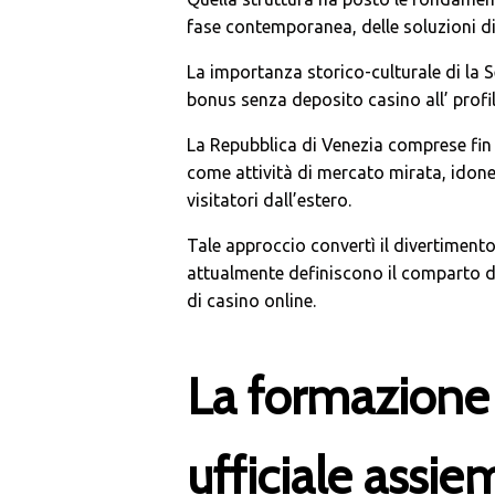
fase contemporanea, delle soluzioni di
La importanza storico-culturale di la 
bonus senza deposito casino all’ profil
La Repubblica di Venezia comprese fin
come attività di mercato mirata, idonea
visitatori dall’estero.
Tale approccio convertì il divertimen
attualmente definiscono il comparto di
di casino online.
La formazione 
ufficiale assie