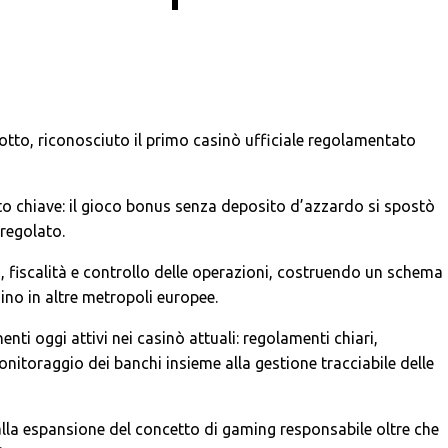
otto, riconosciuto il primo casinò ufficiale regolamentato
 chiave: il gioco bonus senza deposito d’azzardo si spostò
 regolato.
à, fiscalità e controllo delle operazioni, costruendo un schema
ino in altre metropoli europee.
i oggi attivi nei casinò attuali: regolamenti chiari,
nitoraggio dei banchi insieme alla gestione tracciabile delle
lla espansione del concetto di gaming responsabile oltre che