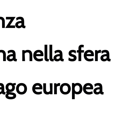
nza
a nella sfera
vago europea