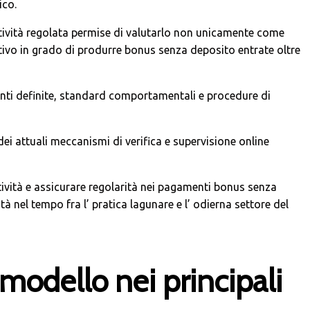
ico.
tività regolata permise di valutarlo non unicamente come
vo in grado di produrre bonus senza deposito entrate oltre
ti definite, standard comportamentali e procedure di
dei attuali meccanismi di verifica e supervisione online
tività e assicurare regolarità nei pagamenti bonus senza
à nel tempo fra l’ pratica lagunare e l’ odierna settore del
modello nei principali