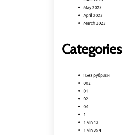
May 2023
April 2023
March 2023
Categories
! Без рубрики
002
01
02
04
1
1 Vin 12
1 Vin 394