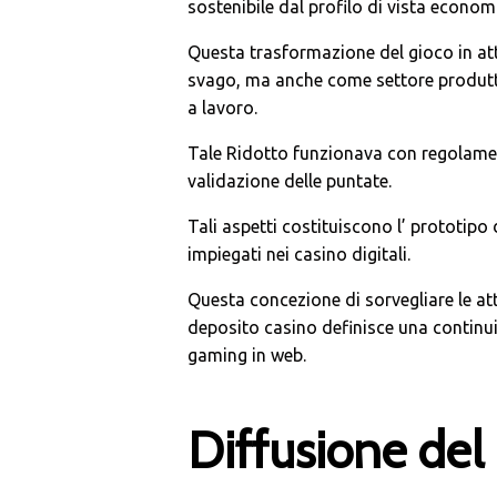
sostenibile dal profilo di vista econom
Questa trasformazione del gioco in at
svago, ma anche come settore produtti
a lavoro.
Tale Ridotto funzionava con regolamen
validazione delle puntate.
Tali aspetti costituiscono l’ prototipo 
impiegati nei casino digitali.
Questa concezione di sorvegliare le at
deposito casino definisce una continuit
gaming in web.
Diffusione del 