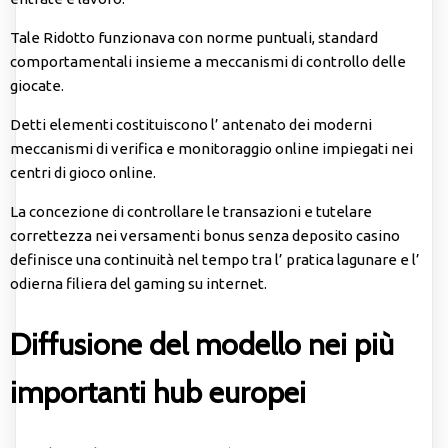
Tale Ridotto funzionava con norme puntuali, standard
comportamentali insieme a meccanismi di controllo delle
giocate.
Detti elementi costituiscono l’ antenato dei moderni
meccanismi di verifica e monitoraggio online impiegati nei
centri di gioco online.
La concezione di controllare le transazioni e tutelare
correttezza nei versamenti bonus senza deposito casino
definisce una continuità nel tempo tra l’ pratica lagunare e l’
odierna filiera del gaming su internet.
Diffusione del modello nei più
importanti hub europei