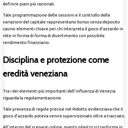
definire piani più razionali.
Tale programmazione delle sessioni e il controllo delle
variazioni del capitale rappresentano bonus senza deposito
casino elementi chiave per chi interpreta il gioco d’azzardo in
rete in forma di forma di divertimento con possibile
rendimento finanziario.
Disciplina e protezione come
eredità veneziana
Tra i dei elementi più importanti dell’influenza di Venezia
riguarda la regolamentazione.
Tale presenza di regole precise nel Ridotto evidenziava che il
gioco d’azzardo poteva venire supervisionato oltre a tracciato.
All’interno del scenario online, questo pilastro si trasforma in