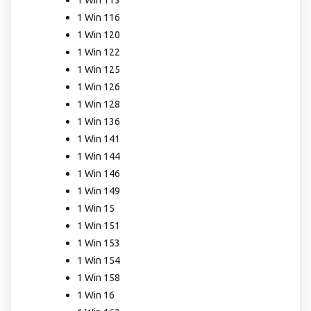
1 Win 113
1 Win 116
1 Win 120
1 Win 122
1 Win 125
1 Win 126
1 Win 128
1 Win 136
1 Win 141
1 Win 144
1 Win 146
1 Win 149
1 Win 15
1 Win 151
1 Win 153
1 Win 154
1 Win 158
1 Win 16