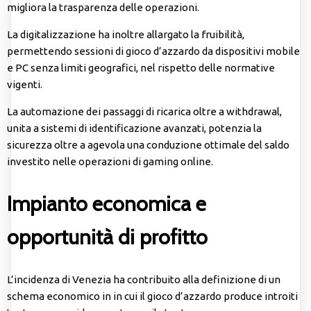
migliora la trasparenza delle operazioni.
La digitalizzazione ha inoltre allargato la fruibilità,
permettendo sessioni di gioco d’azzardo da dispositivi mobile
e PC senza limiti geografici, nel rispetto delle normative
vigenti.
La automazione dei passaggi di ricarica oltre a withdrawal,
unita a sistemi di identificazione avanzati, potenzia la
sicurezza oltre a agevola una conduzione ottimale del saldo
investito nelle operazioni di gaming online.
Impianto economica e
opportunità di profitto
L’incidenza di Venezia ha contribuito alla definizione di un
schema economico in in cui il gioco d’azzardo produce introiti