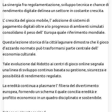
La sinergia fra regolamentazione, sviluppo tecnica e chance di
rendimento digitale delinea un settore in costante crescita.
L’ crescita del gioco mobile, l’ adozione di sistemi di
pagamento digitali oltre a lo progresso di ambienti simulati
consolidano il peso dell’ Europa quale riferimento mondiale.
Questa lezione storica di la città lagunare dimostra che il gioco
d’azzardo normato può trasformarsi parte centrale dell’
economia culturale.
Tale evoluzione dal Ridotto ai centri di gioco online segnala
una linea di sviluppo continuo basata su gestione, sicurezza e
possibilità di rendimento regolato.
La eredità continua a plasmare l’ filiera del divertimento
europea, fornendo un schema il quale concilia eredità e
profitto economico in un quadro disciplinato e sostenibile.