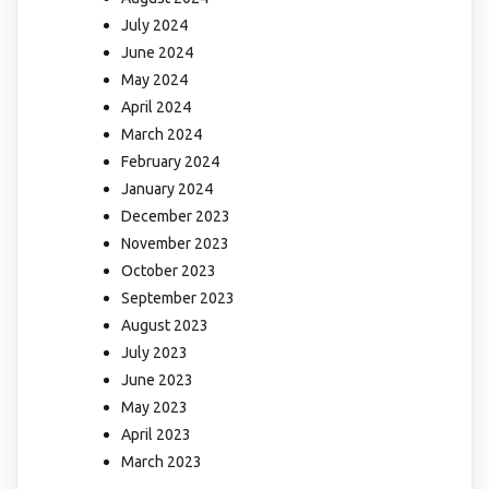
July 2024
June 2024
May 2024
April 2024
March 2024
February 2024
January 2024
December 2023
November 2023
October 2023
September 2023
August 2023
July 2023
June 2023
May 2023
April 2023
March 2023