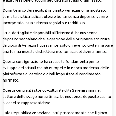
e alla creazione di luoghi dedicati allo svago organizzato.
Durante arco dei secoli, il impianto veneziano ha mostrato
come la pratica ludica potesse bonus senza deposito venire
incorporata in un sistema regolato e redditizio.
Studi dettagliate disponibili all’interno di
bonus senza
deposito
segnalano che la gestione delle originarie strutture
da gioco di Venezia figurava non solo un evento civile, ma pure
una forma iniziale di struttura economica del divertimento.
Questa configurazione ha creato le fondamenta per lo
sviluppo dei attuali casinò europei e in epoca moderna, delle
piattaforme di gaming digitali impostate al rendimento
normato.
Questa centralità storico-culturale di la Serenissima nel
settore dello svago non si limita bonus senza deposito casino
al aspetto rappresentativo.
Tale Repubblica veneziana intuì precocemente che il gioco