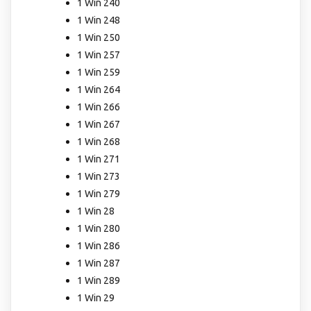
1 Win 240
1 Win 248
1 Win 250
1 Win 257
1 Win 259
1 Win 264
1 Win 266
1 Win 267
1 Win 268
1 Win 271
1 Win 273
1 Win 279
1 Win 28
1 Win 280
1 Win 286
1 Win 287
1 Win 289
1 Win 29