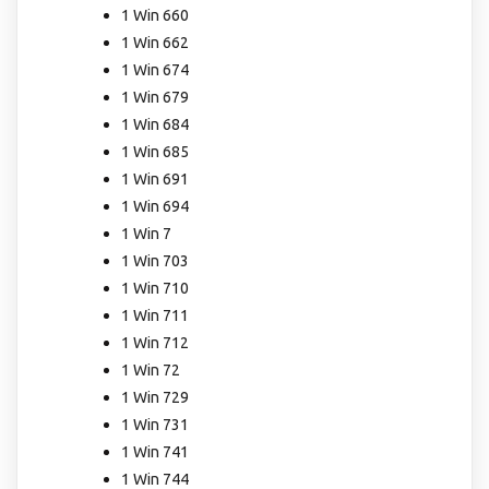
1 Win 660
1 Win 662
1 Win 674
1 Win 679
1 Win 684
1 Win 685
1 Win 691
1 Win 694
1 Win 7
1 Win 703
1 Win 710
1 Win 711
1 Win 712
1 Win 72
1 Win 729
1 Win 731
1 Win 741
1 Win 744