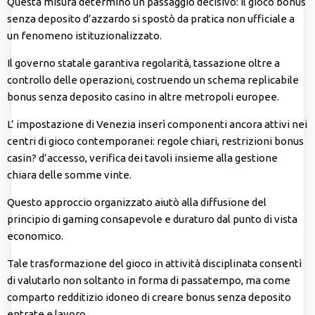
Questa misura determinò un passaggio decisivo: il gioco bonus
senza deposito d’azzardo si spostò da pratica non ufficiale a
un fenomeno istituzionalizzato.
Il governo statale garantiva regolarità, tassazione oltre a
controllo delle operazioni, costruendo un schema replicabile
bonus senza deposito casino in altre metropoli europee.
L’ impostazione di Venezia inserì componenti ancora attivi nei
centri di gioco contemporanei: regole chiari, restrizioni bonus
casin? d’accesso, verifica dei tavoli insieme alla gestione
chiara delle somme vinte.
Questo approccio organizzato aiutò alla diffusione del
principio di gaming consapevole e duraturo dal punto di vista
economico.
Tale trasformazione del gioco in attività disciplinata consentì
di valutarlo non soltanto in forma di passatempo, ma come
comparto redditizio idoneo di creare bonus senza deposito
entrate e lavoro.