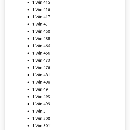
1 Win 415
1 Win 416
1 Win 417
1 Win 43
1 Win 450
1 Win 458
1 Win 464
1 Win 466
1 Win 473
1 Win 476
1 Win 481
1 Win 488
1 Win 49
1 Win 493
1 Win 499
1 Win 5
1 Win 500
1 Win 501