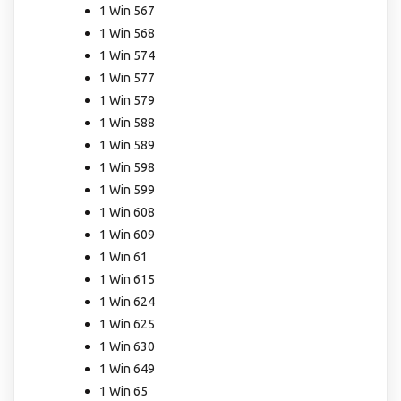
1 Win 567
1 Win 568
1 Win 574
1 Win 577
1 Win 579
1 Win 588
1 Win 589
1 Win 598
1 Win 599
1 Win 608
1 Win 609
1 Win 61
1 Win 615
1 Win 624
1 Win 625
1 Win 630
1 Win 649
1 Win 65