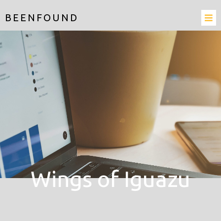
BEENFOUND
Wings of Iguazu