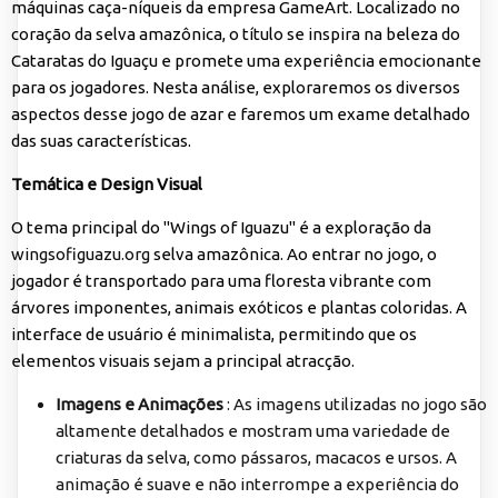
máquinas caça-níqueis da empresa GameArt. Localizado no
coração da selva amazônica, o título se inspira na beleza do
Cataratas do Iguaçu e promete uma experiência emocionante
para os jogadores. Nesta análise, exploraremos os diversos
aspectos desse jogo de azar e faremos um exame detalhado
das suas características.
Temática e Design Visual
O tema principal do "Wings of Iguazu" é a exploração da
wingsofiguazu.org
selva amazônica. Ao entrar no jogo, o
jogador é transportado para uma floresta vibrante com
árvores imponentes, animais exóticos e plantas coloridas. A
interface de usuário é minimalista, permitindo que os
elementos visuais sejam a principal atracção.
Imagens e Animações
: As imagens utilizadas no jogo são
altamente detalhados e mostram uma variedade de
criaturas da selva, como pássaros, macacos e ursos. A
animação é suave e não interrompe a experiência do