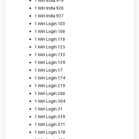
1 Win India 919
1 Win India 926
1 Win India 937
1 Win Login 103
1 Win Login 106
1 Win Login 116
1 Win Login 125
1 Win Login 133
1 Win Login 139
1 Win Login 17
1 Win Login 174
1 Win Login 219
1 Win Login 266
1 Win Login 304
1 Win Login 31
1 Win Login 339
1 Win Login 371
1 Win Login 378