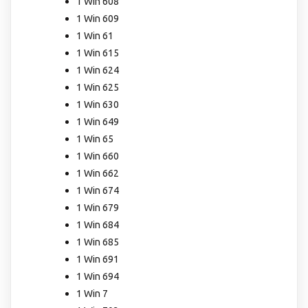
1 Win 608
1 Win 609
1 Win 61
1 Win 615
1 Win 624
1 Win 625
1 Win 630
1 Win 649
1 Win 65
1 Win 660
1 Win 662
1 Win 674
1 Win 679
1 Win 684
1 Win 685
1 Win 691
1 Win 694
1 Win 7