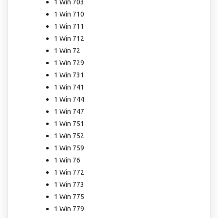
1 Win 703
1 Win 710
1 Win 711
1 Win 712
1 Win 72
1 Win 729
1 Win 731
1 Win 741
1 Win 744
1 Win 747
1 Win 751
1 Win 752
1 Win 759
1 Win 76
1 Win 772
1 Win 773
1 Win 775
1 Win 779