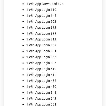
1 Win App Download 894
1 Win App Login 110
1 Win App Login 148
1 Win App Login 203
1 Win App Login 273
1 Win App Login 299
1 Win App Login 313
1 Win App Login 357
1 Win App Login 361
1 Win App Login 362
1 Win App Login 386
1 Win App Login 410
1 Win App Login 414
1 Win App Login 458
1 Win App Login 480
1 Win App Login 542
1 Win App Login 543
1 Win App Login 551