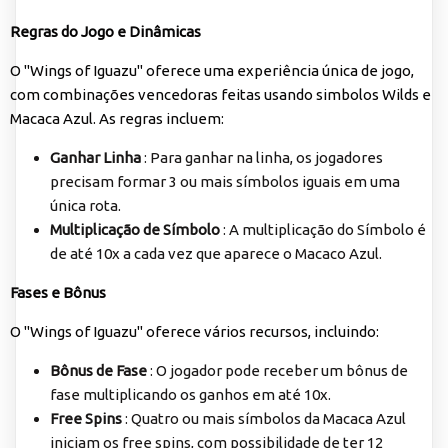
Regras do Jogo e Dinâmicas
O "Wings of Iguazu" oferece uma experiência única de jogo,
com combinações vencedoras feitas usando simbolos Wilds e
Macaca Azul. As regras incluem:
Ganhar Linha
: Para ganhar na linha, os jogadores
precisam formar 3 ou mais símbolos iguais em uma
única rota.
Multiplicação de Símbolo
: A multiplicação do Símbolo é
de até 10x a cada vez que aparece o Macaco Azul.
Fases e Bônus
O "Wings of Iguazu" oferece vários recursos, incluindo:
Bônus de Fase
: O jogador pode receber um bônus de
fase multiplicando os ganhos em até 10x.
Free Spins
: Quatro ou mais símbolos da Macaca Azul
iniciam os free spins, com possibilidade de ter 12