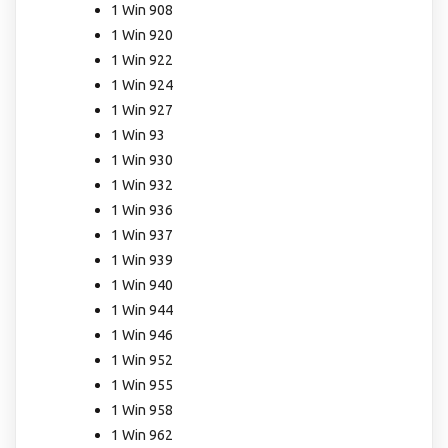
1 Win 908
1 Win 920
1 Win 922
1 Win 924
1 Win 927
1 Win 93
1 Win 930
1 Win 932
1 Win 936
1 Win 937
1 Win 939
1 Win 940
1 Win 944
1 Win 946
1 Win 952
1 Win 955
1 Win 958
1 Win 962