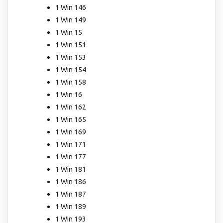
1 Win 146
1 Win 149
1 Win 15
1 Win 151
1 Win 153
1 Win 154
1 Win 158
1 Win 16
1 Win 162
1 Win 165
1 Win 169
1 Win 171
1 Win 177
1 Win 181
1 Win 186
1 Win 187
1 Win 189
1 Win 193