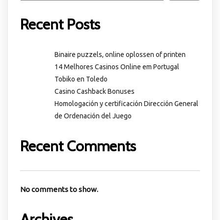
Recent Posts
Binaire puzzels, online oplossen of printen
14 Melhores Casinos Online em Portugal
Tobiko en Toledo
Casino Cashback Bonuses
Homologación y certificación Dirección General
de Ordenación del Juego
Recent Comments
No comments to show.
Archives