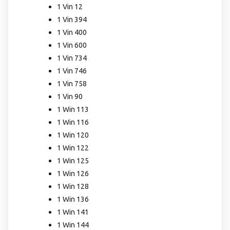
1 Vin 12
1 Vin 394
1 Vin 400
1 Vin 600
1 Vin 734
1 Vin 746
1 Vin 758
1 Vin 90
1 Win 113
1 Win 116
1 Win 120
1 Win 122
1 Win 125
1 Win 126
1 Win 128
1 Win 136
1 Win 141
1 Win 144