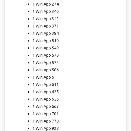
1 Win App 274
1 Win App 340
1 Win App 342
1 Win App 371
1 Win App 384
1 Win App 510
1 Win App 549
1 Win App 570
1 Win App 572
1 Win App 586
1 Win App 6
1 Win App 611
1 Win App 625
1 Win App 656
1 Win App 667
1 Win App 701
1 Win App 778
1 Win App 928