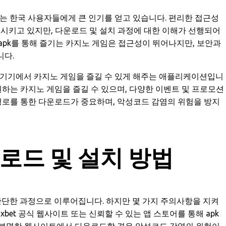
는 한국 사용자들에게 큰 인기를 얻고 있습니다. 편리한 접근성
료시키고 있지만, 다운로드 및 설치 과정에 대한 이해가 선행되어
t apk를 통해 즐기는 카지노 게임은 접근성이 뛰어나지만, 보안과
니다.
바일 기기에서 카지노 게임을 즐길 수 있게 해주는 애플리케이션입니
원하는 카지노 게임을 즐길 수 있으며, 다양한 이벤트 및 프로모션
 경로를 통한 다운로드가 중요하며, 악성코드 감염의 위험을 방지
 다운로드 및 설치 방법
적 간단한 과정으로 이루어집니다. 하지만 몇 가지 주의사항을 지켜
xbet 공식 웹사이트 또는 신뢰할 수 있는 앱 스토어를 통해 apk
불분명한 웹사이트에서 다운로드할 경우 악성코드 감염의 위험이