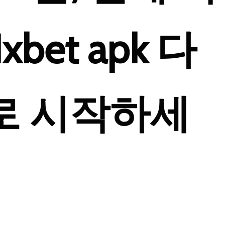
bet apk 다
로 시작하세