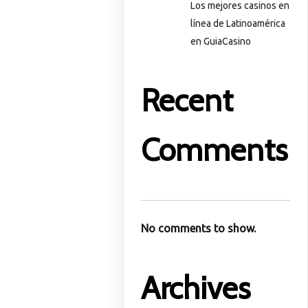
Los mejores casinos en
línea de Latinoamérica
en GuiaCasino
Recent
Comments
No comments to show.
Archives