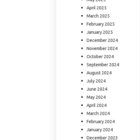
April 2025
March 2025
February 2025
January 2025
December 2024
November 2024
October 2024
September 2024
August 2024
July 2024
June 2024
May 2024
April 2024
March 2024
February 2024
January 2024
December 2023