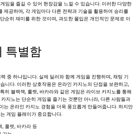
게임을 즐길 수 있어 현장감을 느낄 수 있습니다. 이러한 다양한
 제공하며, 각 게임마다 다른 전략과 기술을 활용하여 승리를
 단순히 재미를 위한 것이며, 과도한 몰입은 개인적인 문제로 이
 특별함
큰 매력 중 하나입니다. 실제 딜러와 함께 게임을 진행하며, 채팅 기
있습니다. 이러한 상호작용은 온라인 카지노의 단점을 보완하고,
특히 블랙잭, 룰렛, 바카라와 같은 게임은 라이브 카지노를 통해
브 카지노는 단순히 게임을 즐기는 것뿐만 아니라, 다른 사람들과
이는 온라인 카지노 경험을 더욱 풍요롭게 만들어줍니다. 하지만
있는 게임 플레이가 중요합니다.
, 룰렛, 바카라 등
팅 가능