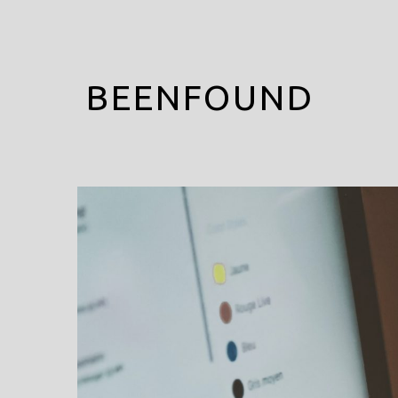
BEENFOUND