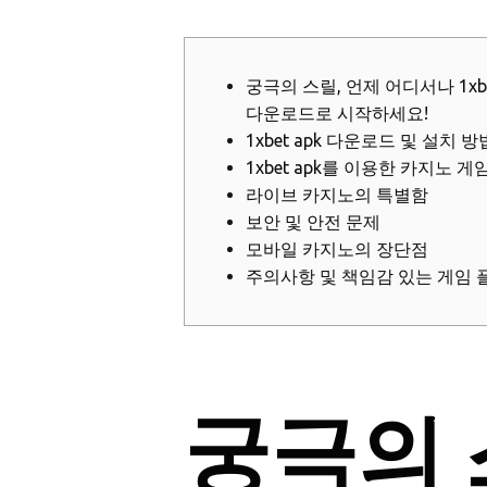
궁극의 스릴, 언제 어디서나 1xbe
다운로드로 시작하세요!
1xbet apk 다운로드 및 설치 방
1xbet apk를 이용한 카지노 게
라이브 카지노의 특별함
보안 및 안전 문제
모바일 카지노의 장단점
주의사항 및 책임감 있는 게임 
궁극의 