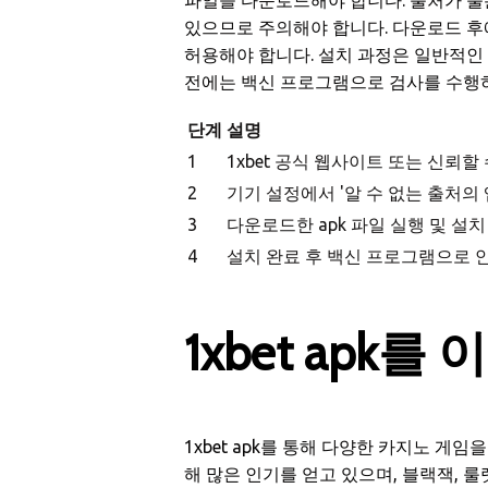
있으므로 주의해야 합니다. 다운로드 후
허용해야 합니다. 설치 과정은 일반적인 
전에는 백신 프로그램으로 검사를 수행
단계
설명
1
1xbet 공식 웹사이트 또는 신뢰할
2
기기 설정에서 '알 수 없는 출처의 
3
다운로드한 apk 파일 실행 및 설치
4
설치 완료 후 백신 프로그램으로 
1xbet apk
1xbet apk를 통해 다양한 카지노 게
해 많은 인기를 얻고 있으며, 블랙잭, 룰