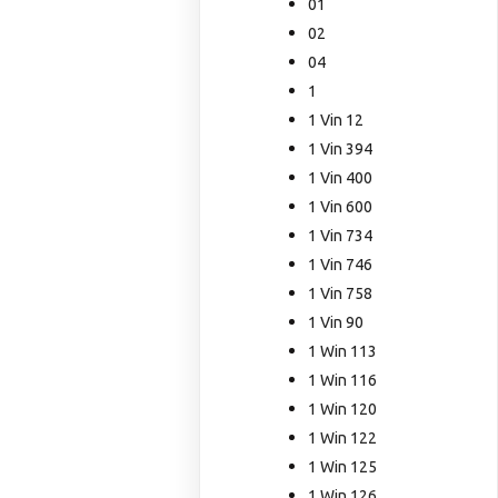
01
02
04
1
1 Vin 12
1 Vin 394
1 Vin 400
1 Vin 600
1 Vin 734
1 Vin 746
1 Vin 758
1 Vin 90
1 Win 113
1 Win 116
1 Win 120
1 Win 122
1 Win 125
1 Win 126