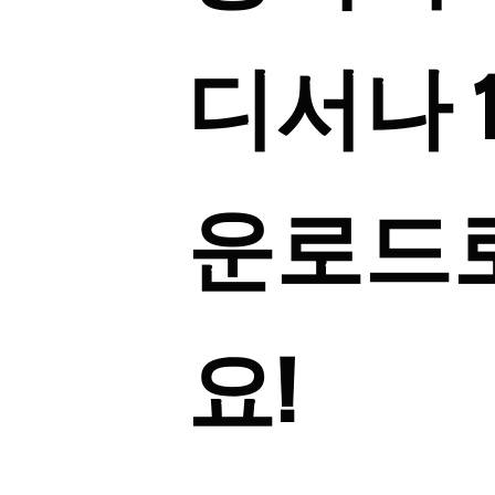
디서나 1x
운로드
요!