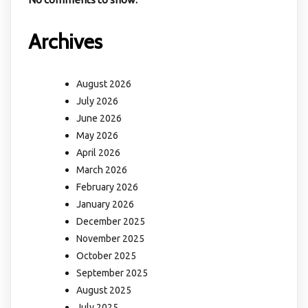
Archives
August 2026
July 2026
June 2026
May 2026
April 2026
March 2026
February 2026
January 2026
December 2025
November 2025
October 2025
September 2025
August 2025
July 2025