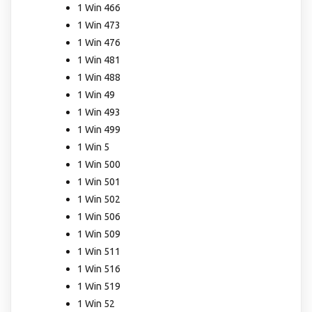
1 Win 466
1 Win 473
1 Win 476
1 Win 481
1 Win 488
1 Win 49
1 Win 493
1 Win 499
1 Win 5
1 Win 500
1 Win 501
1 Win 502
1 Win 506
1 Win 509
1 Win 511
1 Win 516
1 Win 519
1 Win 52