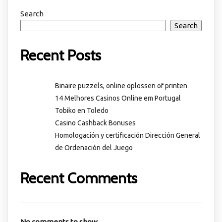
Search
Search
Recent Posts
Binaire puzzels, online oplossen of printen
14 Melhores Casinos Online em Portugal
Tobiko en Toledo
Casino Cashback Bonuses
Homologación y certificación Dirección General
de Ordenación del Juego
Recent Comments
No comments to show.