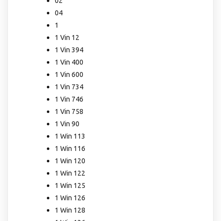
02
04
1
1 Vin 12
1 Vin 394
1 Vin 400
1 Vin 600
1 Vin 734
1 Vin 746
1 Vin 758
1 Vin 90
1 Win 113
1 Win 116
1 Win 120
1 Win 122
1 Win 125
1 Win 126
1 Win 128