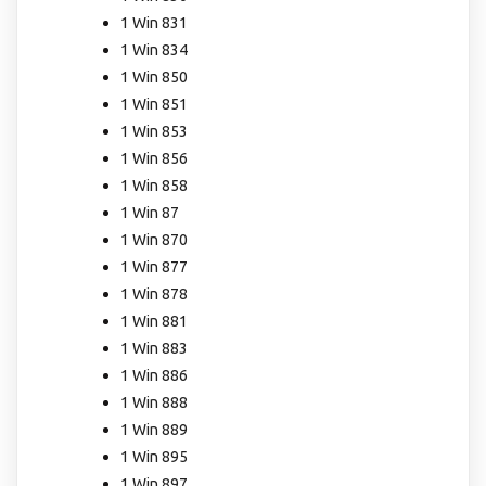
1 Win 831
1 Win 834
1 Win 850
1 Win 851
1 Win 853
1 Win 856
1 Win 858
1 Win 87
1 Win 870
1 Win 877
1 Win 878
1 Win 881
1 Win 883
1 Win 886
1 Win 888
1 Win 889
1 Win 895
1 Win 897