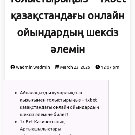
қазақстандағы онлайн
ойындардың шексіз
әлемін
wadmin wadmin
March 23, 2026
12:07 pm
Айналаңызды құмарлықтың
қызығымен толыстырыңыз – 1xbet
қазақстандағы онлайн ойындардың
шексіз әлеміне билет!
1x Bet Казиносының
Артықшылықтары