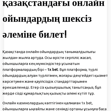
қазақстандағы онлайн
ойындардың шексіз
әлеміне билет!
Қазақстанда онлайн ойындардың танымалдылығы
жылдан-жылға артуда. Осы өрісте серпіліс жасап,
ойыншыларға кең мүмкіндіктер ұсынатын
платформалардың бірі –
1x bet
. Бұл платформа, түрлі
ойындардың алуан түрлігімен, жоғары деңгейдегі қызмет
көрсетумен және қауіпсіздік стандарттарымен
ерекшеленеді. Егер сіз қызығушылық танытсаңыз, бұл
жерде сізді құмарлықтың қызықты әлемі күтіп тұр.
Онлайн казинолардың көптігінен қалмаған
1x bet
,
ойыншыларға ыңғайлы және сенімді ортаны ұсынуға баса