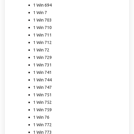
1 Win 694
1 Win 7
1 Win 703
1 Win 710
1 Win 711
1 Win 712
1 Win 72
1 Win 729
1 Win 731
1 Win 741
1 Win 744
1 Win 747
1 Win 751
1 Win 752
1 Win 759
1 Win 76
1 Win 772
1 Win 773