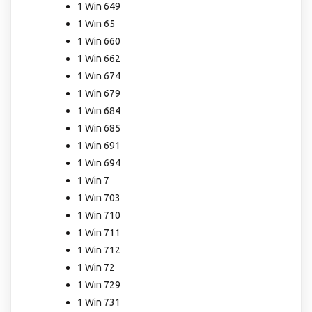
1 Win 649
1 Win 65
1 Win 660
1 Win 662
1 Win 674
1 Win 679
1 Win 684
1 Win 685
1 Win 691
1 Win 694
1 Win 7
1 Win 703
1 Win 710
1 Win 711
1 Win 712
1 Win 72
1 Win 729
1 Win 731