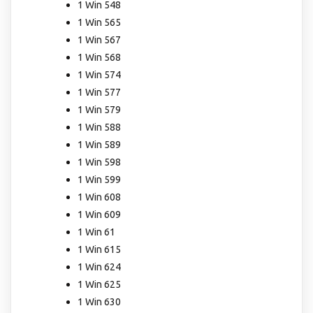
1 Win 548
1 Win 565
1 Win 567
1 Win 568
1 Win 574
1 Win 577
1 Win 579
1 Win 588
1 Win 589
1 Win 598
1 Win 599
1 Win 608
1 Win 609
1 Win 61
1 Win 615
1 Win 624
1 Win 625
1 Win 630