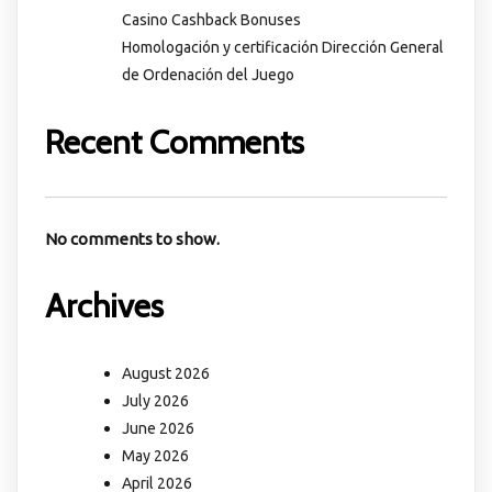
Casino Cashback Bonuses
Homologación y certificación Dirección General
de Ordenación del Juego
Recent Comments
No comments to show.
Archives
August 2026
July 2026
June 2026
May 2026
April 2026