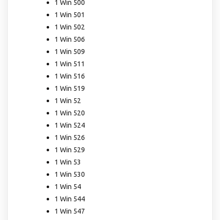
1 Win 500
1 Win 501
1 Win 502
1 Win 506
1 Win 509
1 Win 511
1 Win 516
1 Win 519
1 Win 52
1 Win 520
1 Win 524
1 Win 526
1 Win 529
1 Win 53
1 Win 530
1 Win 54
1 Win 544
1 Win 547