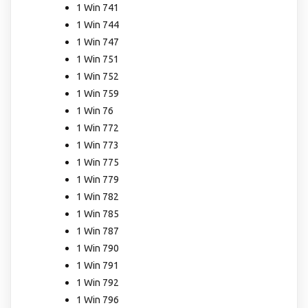
1 Win 741
1 Win 744
1 Win 747
1 Win 751
1 Win 752
1 Win 759
1 Win 76
1 Win 772
1 Win 773
1 Win 775
1 Win 779
1 Win 782
1 Win 785
1 Win 787
1 Win 790
1 Win 791
1 Win 792
1 Win 796