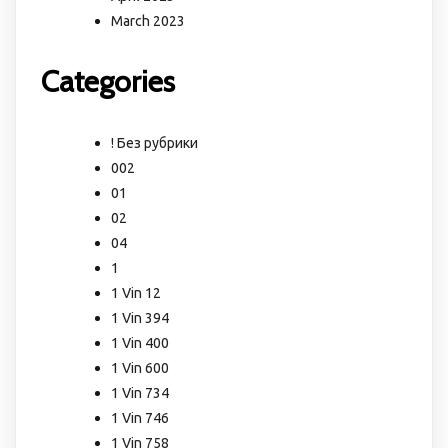
March 2023
Categories
! Без рубрики
002
01
02
04
1
1 Vin 12
1 Vin 394
1 Vin 400
1 Vin 600
1 Vin 734
1 Vin 746
1 Vin 758