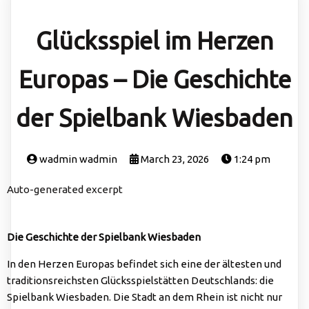
Glücksspiel im Herzen
Europas – Die Geschichte
der Spielbank Wiesbaden
wadmin wadmin
March 23, 2026
1:24 pm
Auto-generated excerpt
Die Geschichte der Spielbank Wiesbaden
In den Herzen Europas befindet sich eine der ältesten und
traditionsreichsten Glücksspielstätten Deutschlands: die
Spielbank Wiesbaden. Die Stadt an dem Rhein ist nicht nur