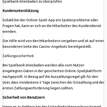
Spielbank Wiesbaden zu überprüfen.
Kundenunterstützung
Sobald bei der Online-Spiel-App ein Spielerprobleme oder
Fragen hat, kann er sich an die Mitarbeiter des Kundendienst
wenden.
Die Hilfe wird von den Mitarbeitern vergeben und ist auf einer
besonderen Seite des Casino-Angebots bereitgestellt.
Zahlungssicherheit
Bei Spielbank Wiesbaden werden alle vom Nutzer
eingelegten Daten in der gesicherten Online-Spielplattform
nachgeprüft. In Bezug auf die Auszahlungsregel gilt für den
User, dass mindestens 5 Tage zwischen der Einzahlung und der
ersten Zahlungsanforderung liegen sollten.
Sicherheit von Benutzern
Wenn es zu Fehlern bei der Sicherheitsüberwachung kommt,