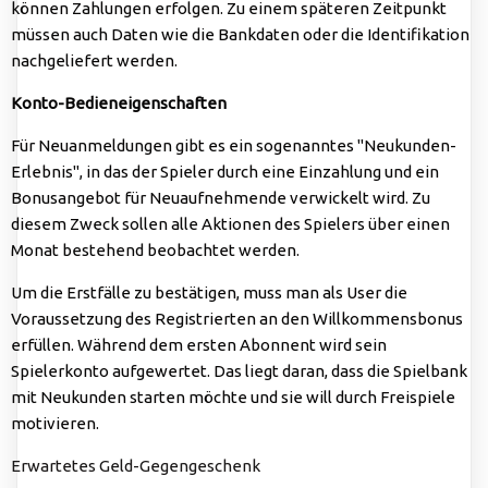
können Zahlungen erfolgen. Zu einem späteren Zeitpunkt
müssen auch Daten wie die Bankdaten oder die Identifikation
nachgeliefert werden.
Konto-Bedieneigenschaften
Für Neuanmeldungen gibt es ein sogenanntes "Neukunden-
Erlebnis", in das der Spieler durch eine Einzahlung und ein
Bonusangebot für Neuaufnehmende verwickelt wird. Zu
diesem Zweck sollen alle Aktionen des Spielers über einen
Monat bestehend beobachtet werden.
Um die Erstfälle zu bestätigen, muss man als User die
Voraussetzung des Registrierten an den Willkommensbonus
erfüllen. Während dem ersten Abonnent wird sein
Spielerkonto aufgewertet. Das liegt daran, dass die Spielbank
mit Neukunden starten möchte und sie will durch Freispiele
motivieren.
Erwartetes Geld-Gegengeschenk