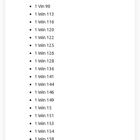
1 Vin 90
1 Win 113
1 Win 116
1 Win 120
1 Win 122
1 Win 125
1 Win 126
1 Win 128
1 Win 136
1 Win 141
1 Win 144
1 Win 146
1 Win 149
1 Win 15
1 Win 151
1 Win 153
1 Win 154
1 Win 158