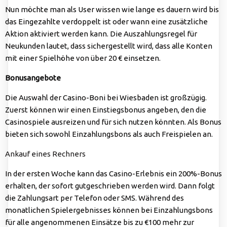
Nun möchte man als User wissen wie lange es dauern wird bis
das Eingezahlte verdoppelt ist oder wann eine zusätzliche
Aktion aktiviert werden kann. Die Auszahlungsregel für
Neukunden lautet, dass sichergestellt wird, dass alle Konten
mit einer Spielhöhe von über 20 € einsetzen.
Bonusangebote
Die Auswahl der Casino-Boni bei Wiesbaden ist großzügig.
Zuerst können wir einen Einstiegsbonus angeben, den die
Casinospiele ausreizen und für sich nutzen könnten. Als Bonus
bieten sich sowohl Einzahlungsbons als auch Freispielen an.
Ankauf eines Rechners
In der ersten Woche kann das Casino-Erlebnis ein 200%-Bonus
erhalten, der sofort gutgeschrieben werden wird. Dann folgt
die Zahlungsart per Telefon oder SMS. Während des
monatlichen Spielergebnisses können bei Einzahlungsbons
für alle angenommenen Einsätze bis zu €100 mehr zur