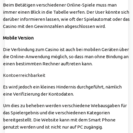
Beim Betätigen verschiedener Online-Spiele muss man
immer einen Blick in die Tabelle werfen. Der User könnte sich
darüber informieren lassen, wie oft der Spielautomat oder das
Casino mit den Gewinnzahlen abgeschlossen wird.
Mobile Version
Die Verbindung zum Casino ist auch bei mobilen Geräten über
die Online-Anwendung möglich, so dass man ohne Bindung an
einen bestimmten Rechner auftreten kann.
Kontoerreichbarkeit
Es wird jedoch ein kleines Hindernis durchgeführt, nämlich
eine Verifizierung der Kontodaten.
Um dies zu beheben werden verschiedene Webausgaben für
das Spielergebnis und die verschiedenen Kategorien
bereitgestellt. Die Website kann mit dem Smart Phone
genutzt werden und ist nicht nur auf PC zugängig.