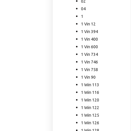
02
04
1
1 Vin 12
1 Vin 394
1 Vin 400
1 Vin 600
1 Vin 734
1 Vin 746
1 Vin 758
1 Vin 90
1 Win 113
1 Win 116
1 Win 120
1 Win 122
1 Win 125
1 Win 126
1 Win 128