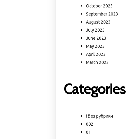
October 2023
September 2023
August 2023
July 2023
June 2023
May 2023
April 2023
March 2023
Categories
! Без рубрики
002
01