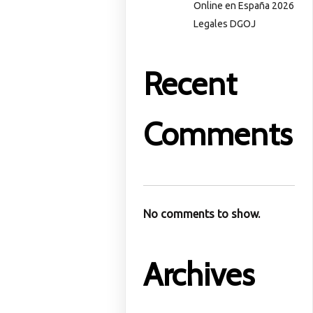
Online en España 2026
Legales DGOJ
Recent
Comments
No comments to show.
Archives