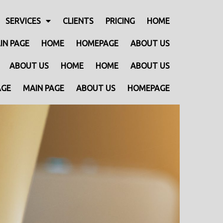
SERVICES
CLIENTS
PRICING
HOME
IN PAGE
HOME
HOMEPAGE
ABOUT US
ABOUT US
HOME
HOME
ABOUT US
AGE
MAIN PAGE
ABOUT US
HOMEPAGE