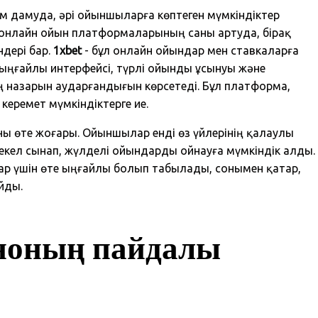
 дамуда, әрі ойыншыларға көптеген мүмкіндіктер
 онлайн ойын платформаларының саны артуда, бірақ
ндері бар.
1xbet
- бұл онлайн ойындар мен ставкаларға
ыңғайлы интерфейсі, түрлі ойынды ұсынуы және
ң назарын аударғандығын көрсетеді. Бұл платформа,
 керемет мүмкіндіктерге ие.
 өте жоғары. Ойыншылар енді өз үйлерінің қалаулы
кел сынап, жүлделі ойындарды ойнауға мүмкіндік алды.
дар үшін өте ыңғайлы болып табылады, сонымен қатар,
йды.
ноның пайдалы