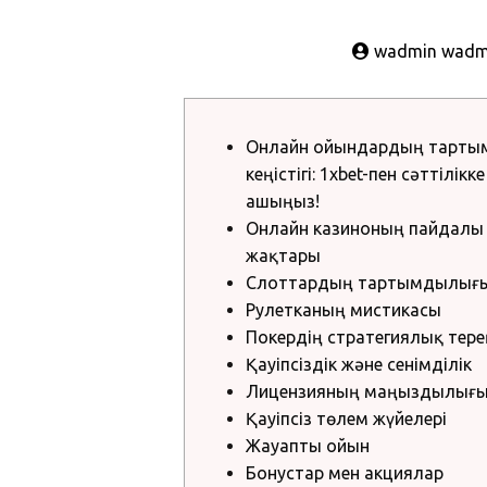
wadmin wadm
Онлайн ойындардың тарт
кеңістігі: 1xbet-пен сәттілікк
ашыңыз!
Онлайн казиноның пайдалы
жақтары
Слоттардың тартымдылығ
Рулетканың мистикасы
Покердің стратегиялық тере
Қауіпсіздік және сенімділік
Лицензияның маңыздылығ
Қауіпсіз төлем жүйелері
Жауапты ойын
Бонустар мен акциялар