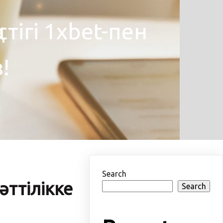
тігі 1xbet-пен
!
Search
әттілікке
Search