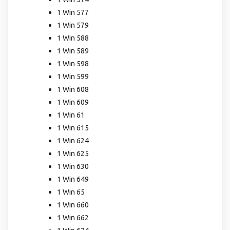
1 Win 577
1 Win 579
1 Win 588
1 Win 589
1 Win 598
1 Win 599
1 Win 608
1 Win 609
1 Win 61
1 Win 615
1 Win 624
1 Win 625
1 Win 630
1 Win 649
1 Win 65
1 Win 660
1 Win 662