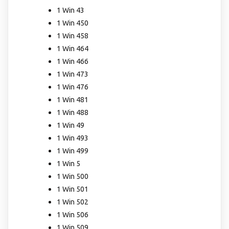
1 Win 43
1 Win 450
1 Win 458
1 Win 464
1 Win 466
1 Win 473
1 Win 476
1 Win 481
1 Win 488
1 Win 49
1 Win 493
1 Win 499
1 Win 5
1 Win 500
1 Win 501
1 Win 502
1 Win 506
1 Win 509