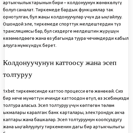
артыкчылыктарынын бири – колдонуунун жөнөкөлүгү
болуп саналат. Тиркемеде бардык функциялар так
орнотулган, бул жаңы колдонуучулар үчүн да ыңгайлуу.
Ошондой эле, тиркемеде спорттук мелдештердин түз
трансляциясы бар, бул сиздерге мелдештин жүрүшүн
көзөмөлдөөгө жана өз убагында туура чечимдерди кабыл
алууга мүмкүндүк берет.
Колдонуучунун каттоосу жана эсеп
толтуруу
1xbet тиркемесинде каттоо процесси өтө жөнөкөй. Сиз
бир нече мүнөттүн ичинде каттоодон өтүп, өз эсебиңизди
толтура аласыз. Эсеп толтуруу үчүн көптөгөн төлөм
ыкмалары каралган: банк карталары, электрондук акча
каптары жана башкалар. Эсеп толтуруунун коопсуздугу
жана ыңгайлуулугу тиркеменин дагы бир артыкчылыгы