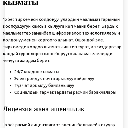
кызматы
1xbet тиркемеси колдонуучулардын маалыматтарынын
коопсуздугун камсыз кылууга көп маани берет. Бардык
маалыматтар заманбап шифровкалоо технологияларын
колдонуу менен коргоого алынат. Ошондой эле,
тиркемеде колдоо кызматы иштеп турат, ал сиздерге ар
кандай суроолорго жооп берүүгө жана маселелерди
чечүүгө жардам берет.
24/7 колдоо кызматы
Электрондук почта аркылуу кайрылуу
Түз чат аркылуу байланышуу
Социалдык тармактардагы расмий баракчалары
Лицензия жана ишенчилик
1xbet расмий лицензияга ээ экенин белгилей кетүүгө