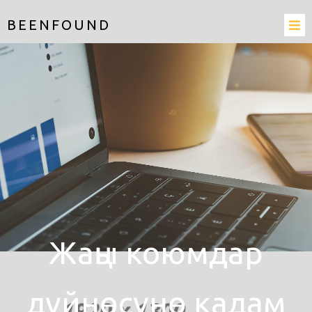
BEENFOUND
Жаңы коюмдар
дүйнөсүнө кадам