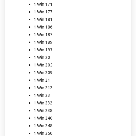
1 Win 171
1 Win 177
1 Win 181
1 Win 186
1 Win 187
1 Win 189
1 Win 193
1 Win 20
1 Win 205
1 Win 209
1 Win 21
1 Win 212
1 Win 23
1 Win 232
1 Win 238
1 Win 240
1 Win 248
1 Win 250