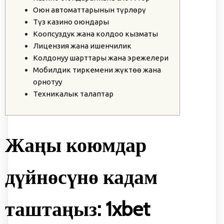
Оюн автоматтарынын түрлөрү
Түз казино оюндары
Коопсуздук жана колдоо кызматы
Лицензия жана ишенчилик
Колдонуу шарттары жана эрежелери
Мобилдик тиркемени жүктөө жана
орнотуу
Техникалык талаптар
Жаңы коюмдар
дүйнөсүнө кадам
таштаңыз: 1xbet