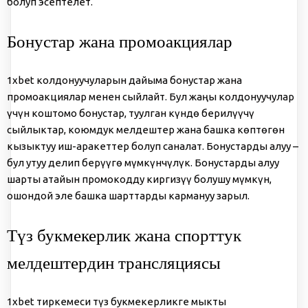
болуп эсептелет.
Бонустар жана промоакциялар
1xbet колдонуучуларын дайыма бонустар жана
промоакциялар менен сыйлайт. Бул жаңы колдонуучулар
үчүн коштомо бонустар, туулган күндө берилүүчү
сыйлыктар, коюмдук мелдештер жана башка көптөгөн
кызыктуу иш-аракеттер болуп саналат. Бонустарды алуу –
бул утуу делип берүүгө мүмкүнчүлүк. Бонустарды алуу
шарты атайын промокодду киргизүү болушу мүмкүн,
ошондой эле башка шарттарды кармануу зарыл.
Түз букмекерлик жана спорттук
мелдештердин трансляциясы
1xbet тиркемеси түз букмекерликге мыкты