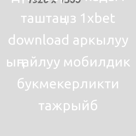
таштаңыз 1xbet
download аркылуу
ыңгайлуу мобилдик
букмекерликти
тажрыйб