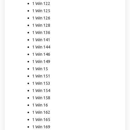
1 Win 122
1 Win 125
1 Win 126
1 Win 128
1 Win 136
1 Win 141
1 Win 144
1 Win 146
1 Win 149
1 Win 15
1 Win 151
1 Win 153
1 Win 154
1 Win 158
1 Win 16
1 Win 162
1 Win 165
1 Win 169