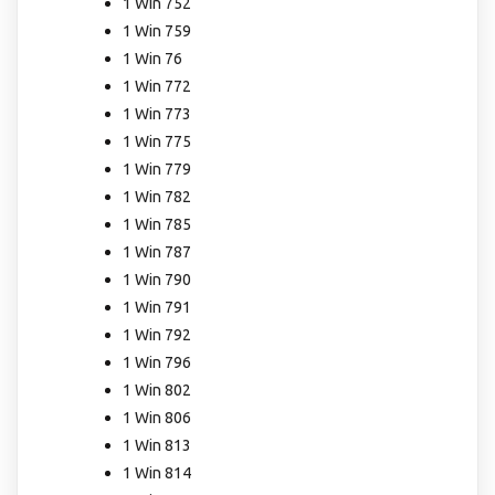
1 Win 752
1 Win 759
1 Win 76
1 Win 772
1 Win 773
1 Win 775
1 Win 779
1 Win 782
1 Win 785
1 Win 787
1 Win 790
1 Win 791
1 Win 792
1 Win 796
1 Win 802
1 Win 806
1 Win 813
1 Win 814