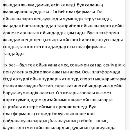
жылдан жылға дамып, өсіп келеді. Бұл саланың
жарқыраған жұлдызы -
1x bet
платформасы. Ол
ойыншыларға кең ауқымды мүмкіндіктер ұсынады,
жаңадан бастағандардан тәжірибелі ойыншыларға дейін
әркімге арналған ойындарды қамтиды. Бұл платформа
жылдам жеңіс пен қызықты ойынға билетіңізді ұсынады,
сондықтан көптеген адамдар осы платформаны
таңдайды.
1x bet
– бұл тек ойын ғана емес, сонымен қатар, сенімділік
пен үлкен жеңіске жол ашатын әлем. Осы платформада
сізді әртүрлі ойын түрлері күтіп тұр, спорттық жарыстарға
ставка жасаудан бастап, түрлі казино ойындарына дейін
баруға мүмкіндік аласыз. Ол жоғары сапалы қызмет
көрсетуімен, әдемі дизайнымен және ойыншыларға
ыңғайлы интерфейсімен ерекшеленеді. Бұл
платформаның сенімді болуының және көп
пайдаланушылардың бағалауының себебі – оның
қауіпсіздігі мен ойыншылардың құқығын қорғауында