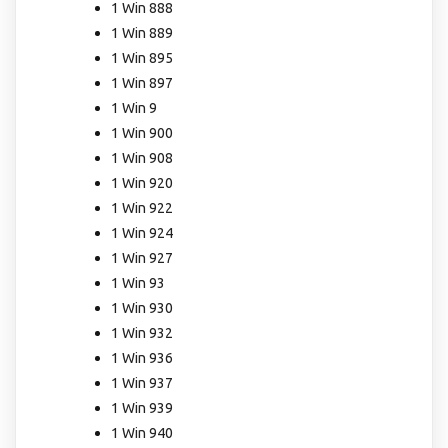
1 Win 888
1 Win 889
1 Win 895
1 Win 897
1 Win 9
1 Win 900
1 Win 908
1 Win 920
1 Win 922
1 Win 924
1 Win 927
1 Win 93
1 Win 930
1 Win 932
1 Win 936
1 Win 937
1 Win 939
1 Win 940