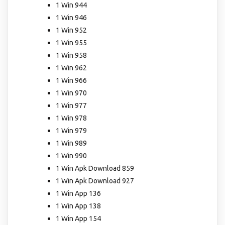
1 Win 944
1 Win 946
1 Win 952
1 Win 955
1 Win 958
1 Win 962
1 Win 966
1 Win 970
1 Win 977
1 Win 978
1 Win 979
1 Win 989
1 Win 990
1 Win Apk Download 859
1 Win Apk Download 927
1 Win App 136
1 Win App 138
1 Win App 154