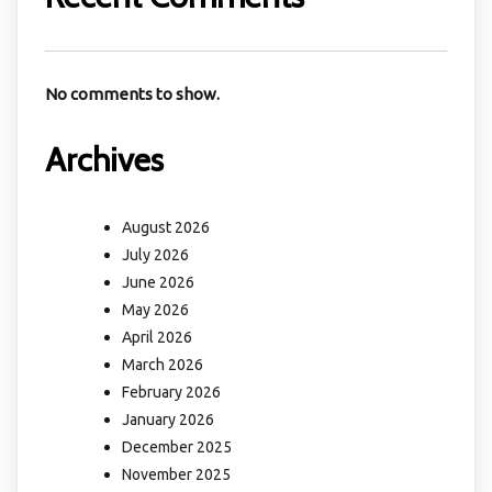
No comments to show.
Archives
August 2026
July 2026
June 2026
May 2026
April 2026
March 2026
February 2026
January 2026
December 2025
November 2025