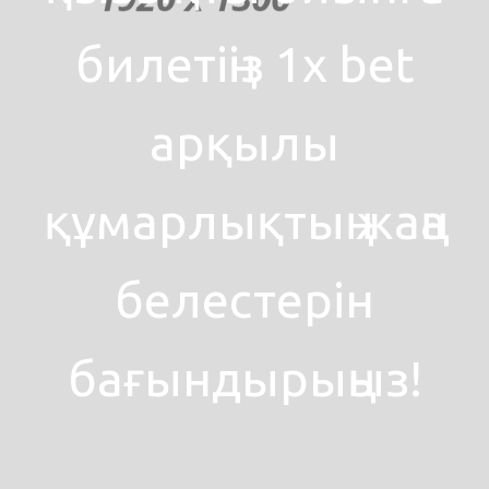
билетіңіз 1x bet
арқылы
құмарлықтың жаңа
белестерін
бағындырыңыз!