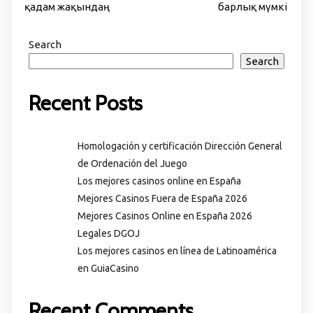
қадам жақындаң
барлық мүмкі
Search
Search
Recent Posts
Homologación y certificación Dirección General
de Ordenación del Juego
Los mejores casinos online en España
Mejores Casinos Fuera de España 2026
Mejores Casinos Online en España 2026
Legales DGOJ
Los mejores casinos en línea de Latinoamérica
en GuiaCasino
Recent Comments