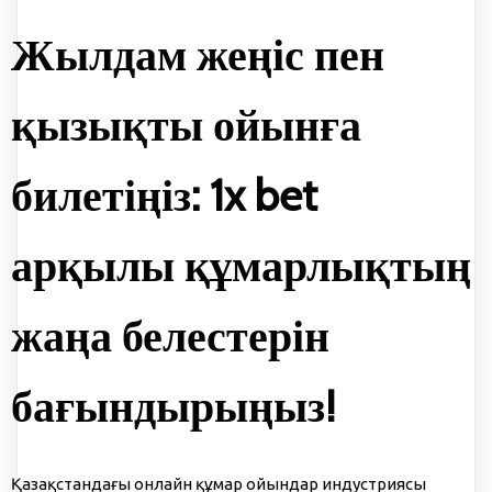
Жылдам жеңіс пен
қызықты ойынға
билетіңіз: 1x bet
арқылы құмарлықтың
жаңа белестерін
бағындырыңыз!
Қазақстандағы онлайн құмар ойындар индустриясы