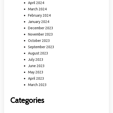
April 2024
March 2024
February 2024
January 2024
December 2023
November 2023
October 2023
September 2023
August 2023
July 2023
June 2023
May 2023
April 2023
March 2023
Categories