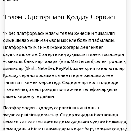
Төлем Әдістері мен Қолдау Сервисі
1x bet платформасындағы төлем жүйесінің тиімділігі
ойыншылар үшін маңызды мәселе болып табылады.
Платформа тым тиімді және жоғары деңгейдегі
қауіпсіздікке ие. Сіздерге кең ауқымды төлем тәсілдерін
ұсынады: банк карталары (Visa, Mastercard), электрондық
әмияндар (Skrill, Neteller, PayPal), және крипто валюталар.
Қолдау сервисі әрқашан клиенттерге жылдам және
тигізгішті көмек көрсетеді. Сіздерге әртүрлі тілдерде
тікелей чат, электронды почта және телефон арқылы
көмек көрсетуге дайын.
Платформадағы қолдау сервисінің күші оның
жауапкершілігінде жатыр. Сіздер жаңадан бастағанда
немесе кез келген мәселеде мақұлдауға мұқтаж болғанда,
команданың білікті мамандары кеңес беруге және қолдау