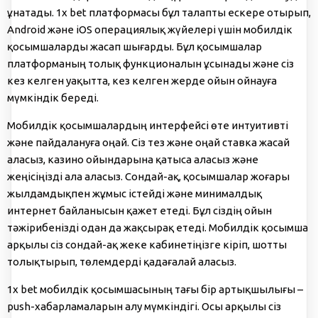
ұнатады. 1x bet платформасы бұл талапты ескере отырып,
Android және iOS операциялық жүйелері үшін мобилдік
қосымшаларды жасап шығарды. Бұл қосымшалар
платформаның толық функционалын ұсынады және сіз
кез келген уақытта, кез келген жерде ойын ойнауға
мүмкіндік береді.
Мобилдік қосымшалардың интерфейсі өте интуитивті
және пайдалануға оңай. Сіз тез және оңай ставка жасай
аласыз, казино ойындарына қатыса аласыз және
жеңісіңізді ала аласыз. Сондай-ақ, қосымшалар жоғары
жылдамдықпен жұмыс істейді және минималдық
интернет байланысын қажет етеді. Бұл сіздің ойын
тәжірибенізді одан да жақсырақ етеді. Мобилдік қосымша
арқылы сіз сондай-ақ жеке кабинетіңізге кіріп, шотты
толықтырып, төлемдерді қадағалай аласыз.
1x bet мобилдік қосымшасының тағы бір артықшылығы –
push-хабарламаларын алу мүмкіндігі. Осы арқылы сіз