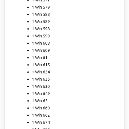
1 Win 577
1 Win 579
1 Win 588
1 Win 589
1 Win 598
1 Win 599
1 Win 608
1 Win 609
1 Win 61
1 Win 615
1 Win 624
1 Win 625
1 Win 630
1 Win 649
1 Win 65
1 Win 660
1 Win 662
1 Win 674