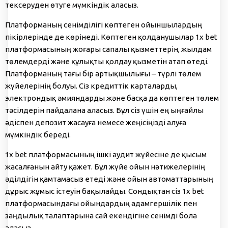
тексеруден өтуге мүмкіндік аласыз.
Платформаның сенімділігі көптеген ойыншылардың
пікірлерінде де көрінеді. Көптеген қолданушылар 1x bet
платформасының жоғары сапалы қызметтерін, жылдам
төлемдерді және құлықты қолдау қызметін атап өтеді.
Платформаның тағы бір артықшылығы – түрлі төлем
жүйелерінің болуы. Сіз кредиттік карталарды,
электрондық әмияндарды және басқа да көптеген төлем
тәсілдерін пайдалана аласыз. Бұл сіз үшін ең ыңғайлы
әдіспен депозит жасауға немесе жеңісіңізді алуға
мүмкіндік береді.
1x bet платформасының ішкі аудит жүйесіне де қысым
жасалғанын айту қажет. Бұл жүйе ойын нәтижелерінің
әділдігін қамтамасыз етеді және ойын автоматтарының
дұрыс жұмыс істеуін бақылайды. Сондықтан сіз 1x bet
платформасындағы ойындардың адамгершілік пен
заңдылық талаптарына сай екендігіне сенімді бола
аласыз.