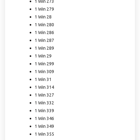
1 Win 273
1 Win 279
1 Win 28
1 Win 280
1 Win 286
1 Win 287
1 Win 289
1 Win 29
1 Win 299
1 Win 309
1 Win 31
1 Win 314
1 Win 327
1 Win 332
1 Win 339
1 Win 346
1 Win 349
1 Win 355