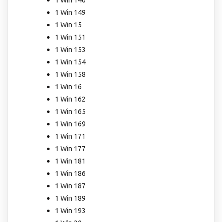
1 Win 149
1 Win 15
1 Win 151
1 Win 153
1 Win 154
1 Win 158
1 Win 16
1 Win 162
1 Win 165
1 Win 169
1 Win 171
1 Win 177
1 Win 181
1 Win 186
1 Win 187
1 Win 189
1 Win 193