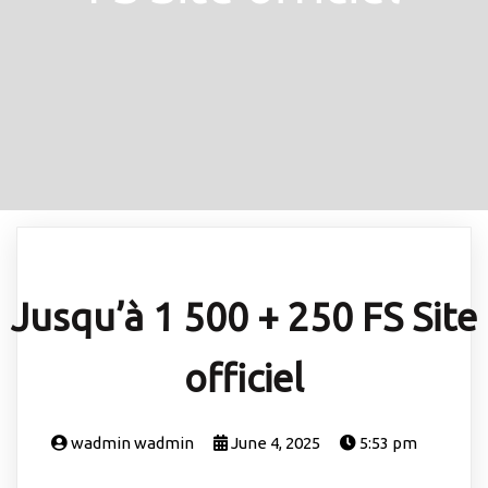
Jusqu’à 1 500 + 250 FS Site
officiel
wadmin wadmin
June 4, 2025
5:53 pm