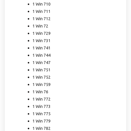
1 Win 710
1 Win 711
1 Win 712
1 Win 72
1 Win 729
1 Win 731
1 Win 741
1 Win 744
1 Win 747
1 Win 751
1 Win 752
1 Win 759
1 Win 76
1 Win 772
1 Win 773
1 Win 775
1 Win 779
1 Win 782