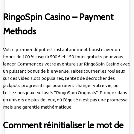
RingoSpin Casino – Payment
Methods
Votre premier dépôt est instantanément boosté avec un
bonus de 100 % jusqu'à 500 € et 150 tours gratuits pour vous
lancer. Commencez votre aventure sur RingoSpin Casino avec
un puissant bonus de bienvenue. Faites tourner les rouleaux
sur des video slots populaires, tentez de décrocher des
jackpots progressifs qui pourraient changer votre vie, ou
testez nos jeux exclusifs "RingoSpin Originals". Plongez dans
un univers de plus de jeux, où l'équité n'est pas une promesse
mais une garantie mathématique.
Comment réinitialiser le mot de