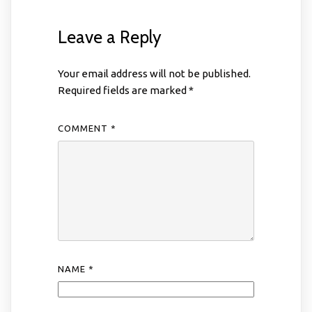
Leave a Reply
Your email address will not be published.
Required fields are marked
*
COMMENT
*
NAME
*