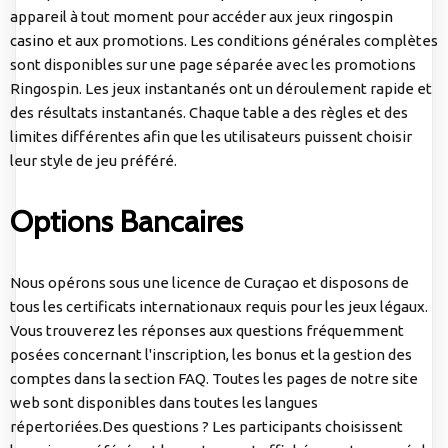
appareil à tout moment pour accéder aux jeux
ringospin
casino
et aux promotions. Les conditions générales complètes
sont disponibles sur une page séparée avec les promotions
Ringospin. Les jeux instantanés ont un déroulement rapide et
des résultats instantanés. Chaque table a des règles et des
limites différentes afin que les utilisateurs puissent choisir
leur style de jeu préféré.
Options Bancaires
Nous opérons sous une licence de Curaçao et disposons de
tous les certificats internationaux requis pour les jeux légaux.
Vous trouverez les réponses aux questions fréquemment
posées concernant l'inscription, les bonus et la gestion des
comptes dans la section FAQ. Toutes les pages de notre site
web sont disponibles dans toutes les langues
répertoriées.Des questions ? Les participants choisissent