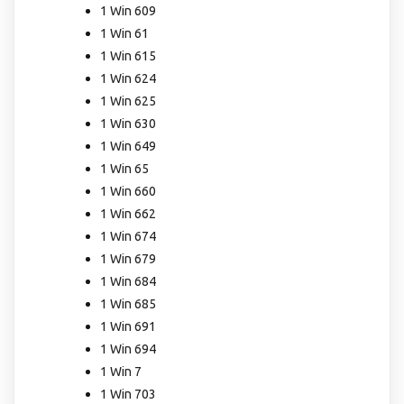
1 Win 609
1 Win 61
1 Win 615
1 Win 624
1 Win 625
1 Win 630
1 Win 649
1 Win 65
1 Win 660
1 Win 662
1 Win 674
1 Win 679
1 Win 684
1 Win 685
1 Win 691
1 Win 694
1 Win 7
1 Win 703