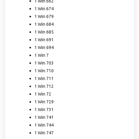
1 Win 662
1 Win 674
1 Win 679
1 Win 684
1 Win 685
1 Win 691
1 Win 694
1 Win 7
1 Win 703
1 Win 710
1 Win 711
1 Win 712
1 Win 72
1 Win 729
1 Win 731
1 Win 741
1 Win 744
1 Win 747