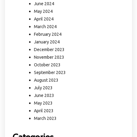
June 2024
May 2024
April 2024
March 2024
February 2024
January 2024
December 2023
November 2023
October 2023
September 2023
August 2023
July 2023
June 2023
May 2023
April 2023
March 2023