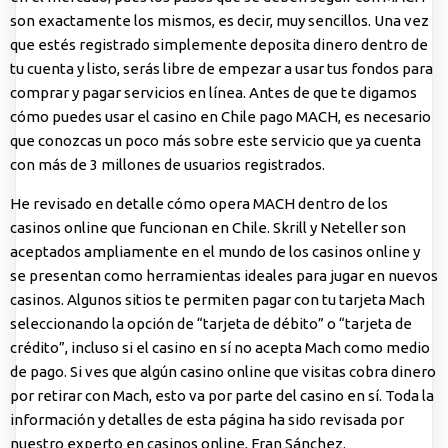
son exactamente los mismos, es decir, muy sencillos. Una vez
que estés registrado simplemente deposita dinero dentro de
tu cuenta y listo, serás libre de empezar a usar tus fondos para
comprar y pagar servicios en línea. Antes de que te digamos
cómo puedes usar el casino en Chile pago MACH, es necesario
que conozcas un poco más sobre este servicio que ya cuenta
con más de 3 millones de usuarios registrados.
He revisado en detalle cómo opera MACH dentro de los
casinos online que funcionan en Chile. Skrill y Neteller son
aceptados ampliamente en el mundo de los casinos online y
se presentan como herramientas ideales para jugar en nuevos
casinos. Algunos sitios te permiten pagar con tu tarjeta Mach
seleccionando la opción de “tarjeta de débito” o “tarjeta de
crédito”, incluso si el casino en sí no acepta Mach como medio
de pago. Si ves que algún casino online que visitas cobra dinero
por retirar con Mach, esto va por parte del casino en sí. Toda la
información y detalles de esta página ha sido revisada por
nuestro experto en casinos online, Fran Sánchez.