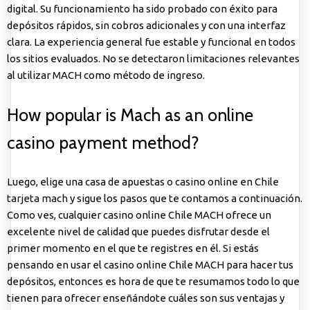
digital. Su funcionamiento ha sido probado con éxito para
depósitos rápidos, sin cobros adicionales y con una interfaz
clara. La experiencia general fue estable y funcional en todos
los sitios evaluados. No se detectaron limitaciones relevantes
al utilizar MACH como método de ingreso.
How popular is Mach as an online
casino payment method?
Luego, elige una casa de apuestas o casino online en Chile
tarjeta mach
y sigue los pasos que te contamos a continuación.
Como ves, cualquier casino online Chile MACH ofrece un
excelente nivel de calidad que puedes disfrutar desde el
primer momento en el que te registres en él. Si estás
pensando en usar el casino online Chile MACH para hacer tus
depósitos, entonces es hora de que te resumamos todo lo que
tienen para ofrecer enseñándote cuáles son sus ventajas y