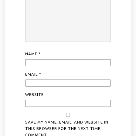
NAME
*
EMAIL
*
WEBSITE
SAVE MY NAME, EMAIL, AND WEBSITE IN
THIS BROWSER FOR THE NEXT TIME I
COMMENT.