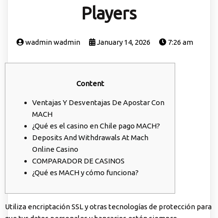
Players
wadmin wadmin
January 14, 2026
7:26 am
Content
Ventajas Y Desventajas De Apostar Con
MACH
¿Qué es el casino en Chile pago MACH?
Deposits And Withdrawals At Mach
Online Casino
COMPARADOR DE CASINOS
¿Qué es MACH y cómo funciona?
Utiliza encriptación SSL y otras tecnologías de protección para