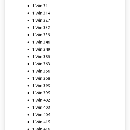
1 Win 31
1 Win 314
1 Win 327
1 Win 332
1 Win 339
1 Win 346
1 Win 349
1 Win 355
1 Win 363
1 Win 366
1 Win 368
1 Win 393
1 Win 395
1 Win 402
1 Win 403
1 Win 404
1 Win 415
1 Win 416