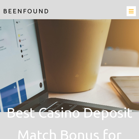
BEENFOUND
Best Casino Deposit
Match Bonus for