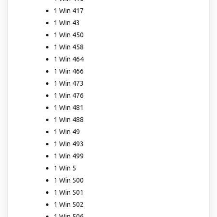
1 Win 417
1 Win 43
1 Win 450
1 Win 458
1 Win 464
1 Win 466
1 Win 473
1 Win 476
1 Win 481
1 Win 488
1 Win 49
1 Win 493
1 Win 499
1 Win 5
1 Win 500
1 Win 501
1 Win 502
1 Win 506