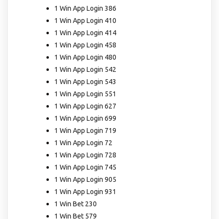
1 Win App Login 386
1 Win App Login 410
1 Win App Login 414
1 Win App Login 458
1 Win App Login 480
1 Win App Login 542
1 Win App Login 543
1 Win App Login 551
1 Win App Login 627
1 Win App Login 699
1 Win App Login 719
1 Win App Login 72
1 Win App Login 728
1 Win App Login 745
1 Win App Login 905
1 Win App Login 931
1 Win Bet 230
1 Win Bet 579