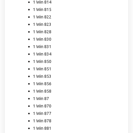
1 Win 814
1 Win 815
1 Win 822
1 Win 823
1 Win 828
1 Win 830
1 Win 831
1 Win 834
1 Win 850
1 Win 851
1 Win 853
1 Win 856
1 Win 858
1 Win 87
1 Win 870
1 Win 877
1 Win 878
1 Win 881