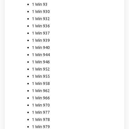
1 Win 93
1 Win 930
1 Win 932
1 Win 936
1 Win 937
1 Win 939
1 Win 940
1 Win 944
1 Win 946
1 Win 952
1 Win 955
1 Win 958
1 Win 962
1 Win 966
1 Win 970
1 Win 977
1 Win 978
1 Win 979