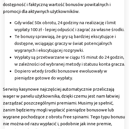
dostępność i faktyczną wartość bonusów powitalnych i
promocji dla aktywnych użytkowników.
Gdy widać 50x obrotu, 24 godziny na realizację i limit
wypłaty 100 zł - lepiej odpuścić i zagrać za własne środki.
Te bonusy sprawiają, że gry są bardziej ekscytujące i
dostępne, wciągając graczy w świat potencjalnych
wygranych i ekscytującej rozgrywki.
Wypłaty są przetwarzane w ciągu 15 minut do 24 godzin,
w zależności od wybranej metody i statusu konta gracza.
Dopiero wtedy środki bonusowe ewoluowały w
pieniądze gotowe do wypłaty.
Serwisy kasynowe najczęściej automatycznie przeliczają
wager w panelu użytkownika, dzięki czemu jest nam łatwiej
zarządzać poszczególnymi premiami. Musimy je spełnić,
zanim będziemy mogli wypłacić pieniądze bonusowe lub
wygrane pochodzące z obrotu free spinami. Tego typu bonusu
nie można od razu wypłacić i, podobnie jak inne premie,