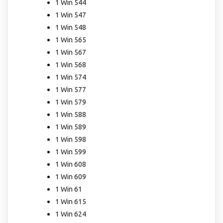
1 Win 544
1 Win 547
1 Win 548
1 Win 565
1 Win 567
1 Win 568
1 Win 574
1 Win 577
1 Win 579
1 Win 588
1 Win 589
1 Win 598
1 Win 599
1 Win 608
1 Win 609
1 Win 61
1 Win 615
1 Win 624