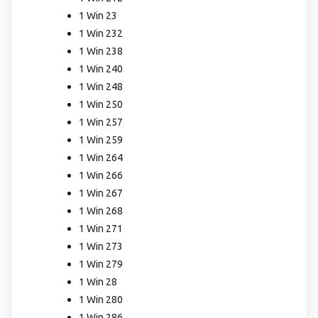
1 Win 23
1 Win 232
1 Win 238
1 Win 240
1 Win 248
1 Win 250
1 Win 257
1 Win 259
1 Win 264
1 Win 266
1 Win 267
1 Win 268
1 Win 271
1 Win 273
1 Win 279
1 Win 28
1 Win 280
1 Win 286