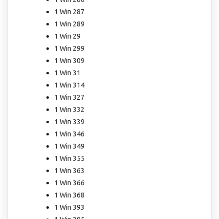
1 Win 287
1 Win 289
1 Win 29
1 Win 299
1 Win 309
1 Win 31
1 Win 314
1 Win 327
1 Win 332
1 Win 339
1 Win 346
1 Win 349
1 Win 355
1 Win 363
1 Win 366
1 Win 368
1 Win 393