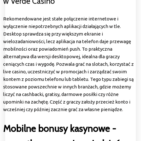
w Verde Casino
Rekomendowane jest stałe połączenie internetowe i
wyłączenie niepotrzebnych aplikacji działających w tle.
Desktop sprawdza się przy większym ekranie i
wielozadaniowości, lecz aplikacja na telefon daje przewagę
mobilności oraz powiadomień push. To praktyczna
alternatywa dla wersji desktopowej, idealna dla graczy
ceniących czas i wygodę. Pozwala grać na slotach, korzystać z
live casino, uczestniczyć w promocjach i zarządzać swoim
kontem z poziomu telefonu lub tabletu. Tego typu zabiegi są
stosowane powszechnie w innych branżach, gdzie możemy
liczyć na cashbacki, gratisy, darmowe posiłki czy różne
upominki na zachętę. Część z graczy założy przecież konto i
wcześniej czy później zacznie grać za własne pieniądze.
Mobilne bonusy kasynowe -