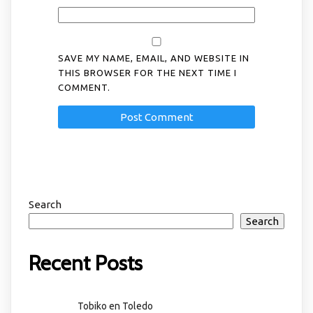
SAVE MY NAME, EMAIL, AND WEBSITE IN
THIS BROWSER FOR THE NEXT TIME I
COMMENT.
Search
Search
Recent Posts
Tobiko en Toledo