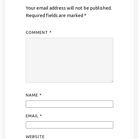
Your email address will not be published.
Required fields are marked
*
COMMENT
*
NAME
*
EMAIL
*
WEBSITE