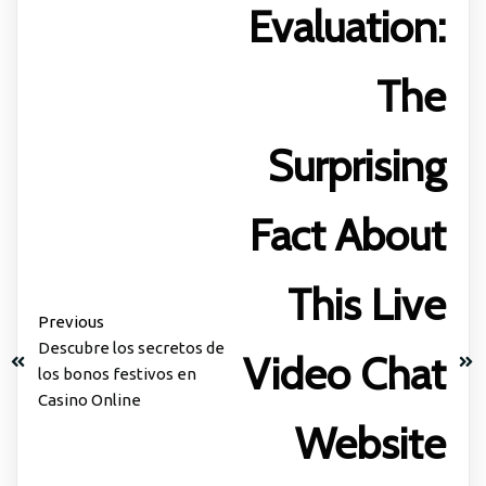
Evaluation:
The
Surprising
Fact About
This Live
Previous
Descubre los secretos de
Video Chat
los bonos festivos en
Casino Online
Website