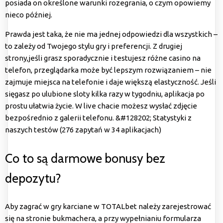
posiada on określone warunki rozegrania, o czym opowiemy
nieco później.
Prawda jest taka, że nie ma jednej odpowiedzi dla wszystkich –
to zależy od Twojego stylu gry i preferencji. Z drugiej
strony,jeśli grasz sporadycznie i testujesz różne casino na
telefon, przeglądarka może być lepszym rozwiązaniem – nie
zajmuje miejsca na telefonie i daje większą elastyczność. Jeśli
sięgasz po ulubione sloty kilka razy w tygodniu, aplikacja po
prostu ułatwia życie. W live chacie możesz wysłać zdjęcie
bezpośrednio z galerii telefonu. &#128202; Statystyki z
naszych testów (276 zapytań w 34 aplikacjach)
Co to są darmowe bonusy bez
depozytu?
Aby zagrać w gry karciane w TOTALbet należy zarejestrować
się na stronie bukmachera, a przy wypełnianiu formularza