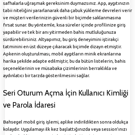
safhalarla uğraşmak gereksinim duymazsınız. App, aygıtınızın
tabii niteliğini yararlanarak daha çabuk yükleme devreleri verir
ve müşteri verilerinizin güvenli bir biçimde saklanmasına
fırsat sunar. Bu yöntemle, kısa süreler içinde profilinize giriş
yapabilir ve tek bir anı yitirmeden bahis mutluluğunuza
sürdürebilirsiniz. Altyapımız, bu giriş deneyimini iştirakçi
tatminini en üst düzeye çıkaracak biçimde dizayn etmiştir.
Apkenin oluşturulması, mobil aygıtların minik ekranlarına
harika şekilde adapte edilmiştir, bu da bütün listelerin, bahis
seçeneklerinin ve müsabaka çizimlerinin berraklıkla ve
aydınlatıcı bir tarzda gösterilmesini sağlar.
Seri Oturum Açma İçin Kullanıcı Kimliği
ve Parola İdaresi
Bahsegel mobil giriş işlemi, aplike indirildikten sonra oldukça
kolaydır. Uygulamayı ilk kez başlattığınızda veya session'ınızı