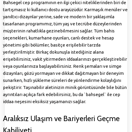
Bahsegel cep programının en ilgi çekici niteliklerinden biri de
tartışmasız ki kullanıcı dostu arayüzüdür. Karmaşık menüler ve
yanıltıcı dizaynlar yerine, sade ve modern bir yaklaşımla
tasarlanan programımız, tüm yaş ve tecrübe düzeylerinden
müşterinin rahatlıkla gezinebilmesini sağlar. Tüm bahis
seçenekleri, kumarhane oyunları, canlı destek ve hesap
yönetimi gibi bölümler, basitçe erişilebilir tarzda
yerleştirilmiştir. Birkaç dokunuşla istediğiniz alana
erişebilirsiniz, vakit yitirmeden iddaalarınızı gerçekleştirebilir
veya oyunlarınıza başlayabilirsiniz. Renk şemaları ve simge
dizaynları, gözü yormayan ve dikkat dağıtmayan bir deneyim
sunarken, hızlı yükleme süreleri de yönlendirme kolaylığını
pekiştirir. Taşınabilir aletinizin minik görüntüsünde bile bütün
ayrıntıları açıkça fark edebilirsiniz, bu da `bahsegel` ile cep
iddaa neşesini eksiksiz yaşamanızı sağlar.
Aralıksız Ulaşım ve Bariyerleri Geçme
Kabiliyeti