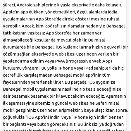
süreci, Android sahiplerine kıyasla ekseriyetle daha kolaydır.
Apple'ın app dükkanı yönetmelikleri, özgül alanlarda iddia
uygulamalarının App Store'da direkt gösterilmesine ruhsat
verebilir. Ancak, kimi coğrafi sınırlamalar nedeniyle Bahsegel
tatbikatının vasıtasız App Store'da her zaman yer
almayabileceği koşullar da mevcut olabilir. Bu misal
durumlarda bile Bahsegel, iOS kullanıcılarına hızlı ve güvenli bir
çözüm sağlar: ekseriyetle web sitesi üzerinden verilen bir
yapılandırma edinim veya PWA (Progressive Web App)
kurulumu yöntemi. Bu yolla, iPhone veya iPad sahipleri da hiç
çetrefillik karşılaşmadan Bahsegel mobil app'inin tüm
faydalarından yararlanabilirler. Bu parçada, iOS aygıtınıza
Bahsegel mobil uygulamasını nasıl indirip tesis edeceğinize
dair basamak basamak bir kılavuz takdim edeceğiz. Aşamanın
ilk aşaması yine sitemizin güncel web sitesine Safari misal
mobil gezgininiz üzerinden erişmektir. Siteye ulaştıktan sonra,
çoğunlukla "iOS App'ini İndir" veya "iPhone İçin İndir" benzer
bir bağlantı veya buton göreceksiniz. Bu link sizi ya doğrudan