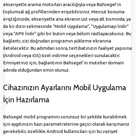
ekseriyetle arama motorları aracılığıyla veya Bahsegel’in
toplumsal ağ profillerinden erişebilirsiniz. Mevcut konuma
eriştiğinizde, ekseriyetle ana ekranın üst veya alt kısmında, ya
da bir dizin sekmesinde "Mobil Uygulama", "Uygulamayı İndir"
veya "APK İndir" gibi bir buton veya bölüm rastlayacaksınız. Bu
bağlantı, sizi doğrudan programın yükleme ekranına
iletelecektir. Bu adımdan sonra, tertibatınızın faaliyet yapısına
(Android veya iOS) özel indirme seçenekleri sunulacaktır.
Emniyetiniz için, bağlantının Bahsegel’in muteber domain
adında olduğundan emin olunuz.
Cihazınızın Ayarlarını Mobil Uygulama
İçin Hazırlama
Bahsegel mobil programını sorunsuz bir şekilde kurabilmek
için aygıtınızın bazı parametrelerine geçici olarak karışmanız
gerekebilir, özellikle Android kullanıcıları için bu vaziyet