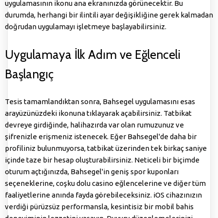
uygulamasının ikonu ana ekranınızda görünecektir. Bu
durumda, herhangi bir ilintili ayar değişikliğine gerek kalmadan
doğrudan uygulamayı işletmeye başlayabilirsiniz.
Uygulamaya İlk Adım ve Eğlenceli
Başlangıç
Tesis tamamlandıktan sonra, Bahsegel uygulamasını esas
arayüzünüzdeki ikonuna tıklayarak açabilirsiniz. Tatbikat
devreye girdiğinde, halihazırda var olan rumuzunuz ve
şifrenizle erişmeniz istenecek. Eğer Bahsegel'de daha bir
profiliniz bulunmuyorsa, tatbikat üzerinden tek birkaç saniye
içinde taze bir hesap oluşturabilirsiniz. Neticeli bir biçimde
oturum açtığınızda, Bahsegel'in geniş spor kuponları
seçeneklerine, coşku dolu casino eğlencelerine ve diğer tüm
faaliyetlerine anında fayda görebileceksiniz. iOS cihazınızın
verdiği pürüzsüz performansla, kesintisiz bir mobil bahis