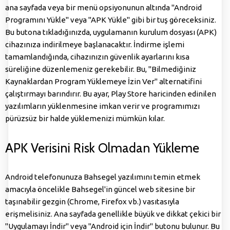
ana sayfada veya bir menü opsiyonunun altında "Android
Programını Yükle" veya "APK Yükle" gibi bir tuş göreceksiniz.
Bu butona tıkladığınızda, uygulamanın kurulum dosyası (APK)
cihazınıza indirilmeye başlanacaktır. İndirme işlemi
tamamlandığında, cihazınızın güvenlik ayarlarını kısa
süreliğine düzenlemeniz gerekebilir. Bu, "Bilmediğiniz
Kaynaklardan Program Yüklemeye İzin Ver" alternatifini
çalıştırmayı barındırır. Bu ayar, Play Store haricinden edinilen
yazılımların yüklenmesine imkan verir ve programımızı
pürüzsüz bir halde yüklemenizi mümkün kılar.
APK Verisini Risk Olmadan Yükleme
Android telefonunuza Bahsegel yazılımını temin etmek
amacıyla öncelikle Bahsegel'in güncel web sitesine bir
taşınabilir gezgin (Chrome, Firefox vb.) vasıtasıyla
erişmelisiniz. Ana sayfada genellikle büyük ve dikkat çekici bir
"Uygulamayı İndir" veya "Android için İndir" butonu bulunur. Bu