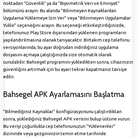
noktadan "Güvenlik" ya da "Biyometrik Veri ve Emniyet"
bölümünü arayın. Bu alanda "Bilinmeyen Kaynaklardan
Uygulama Yüklemeye İzin Ver" veya "Bilinmeyen Uygulamalar
Yükle" seçeneğini arayın. Bu seçeneği etkinleştirdiğinizde,
telefonunuz Play Store dışarısından yüklenen programların
yapılandırılmasına olanak tanıyacaktır. Birtakım cep telefonu
versiyonlarında, bu ayar doğrudan indirdiğiniz uygulama
dosyasını açmaya çalıştığınızda size otomatik olarak
sunulabilir. Bahsegel programını yükledikten sonra, cihazınızın
güvenliğini artırmak için bu ayarı tekrar kapatmanız tavsiye
edilir.
Bahsegel APK Ayarlamasını Başlatma
"Bilmediğiniz Kaynaklar" konfigürasyonunu çalıştırdıktan
sonra, yüklediğiniz Bahsegel APK verisini bulup üstüne vurun.
Bu veriyi çoğunlukla cep telefonunuzun "Yüklenenler"
dizininde veya gezgininizin temin etme tarihinde