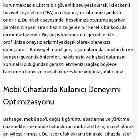
korunmaktadır. Ekstra bir güvenlik seviyesi olarak, iki etkenli
hüviyet teyit etme (2FA) özelliğini işler kılmanızı şiddetle
öneririz. Bu nitelik sayesinde, hesabınıza oturumu açarken
parolanızın yanı sıra cihazınıza gelen bir kerelik bir kodu da
girmeniz lazımdır. Bu, geçiş kodunuz ele geçirilse bile
profilinize onaysız erişimi yaklaşık olarak olanaksız
dönüştürür. `Bahsegel mobil giriş` aşamalarında sunulan bu ve
benzeri güvenlik önlemleri, nakitinizin ve kişisel datanızın
korunaklı olduğundan garanti etmenizi sağlar, böylece
tamamen bahis ve müsabaka zevkine yoğunlaşabilirsiniz.
Mobil Cihazlarda Kullanıcı Deneyimi
Optimizasyonu
Bahsegel mobil app'i, değişik görüntü ebatlarına ve yürütme
düzeneklerine elinde bulunduran mobil aletler için özel olarak
en iyileştirilmiştir. Bu, ister ufak ekranlı bir akılcı cihazda ister