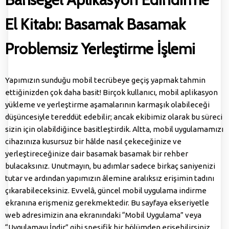
El Kitabı: Basamak Basamak
Problemsiz Yerleştirme İşlemi
Yapımızın sunduğu mobil tecrübeye geçiş yapmak tahmin
ettiğinizden çok daha basit! Birçok kullanıcı, mobil aplikasyon
yükleme ve yerleştirme aşamalarının karmaşık olabileceği
düşüncesiyle tereddüt edebilir; ancak ekibimiz olarak bu süreci
sizin için olabildiğince basitleştirdik. Altta, mobil uygulamamızı
cihazınıza kusursuz bir hâlde nasıl çekeceğinize ve
yerleştireceğinize dair basamak basamak bir rehber
bulacaksınız. Unutmayın, bu adımlar sadece birkaç saniyenizi
tutar ve ardından yapımızın âlemine aralıksız erişimin tadını
çıkarabileceksiniz. Evvelâ, güncel mobil uygulama indirme
ekranına erişmeniz gerekmektedir. Bu sayfaya ekseriyetle
web adresimizin ana ekranındaki “Mobil Uygulama” veya
“Uygulamayı İndir” gibi spesifik bir bölümden erişebilirsiniz.