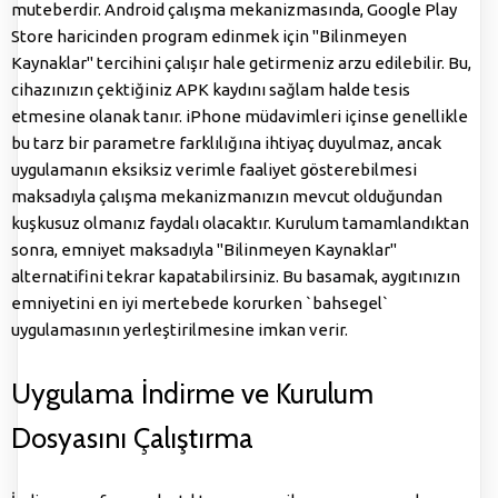
muteberdir. Android çalışma mekanizmasında, Google Play
Store haricinden program edinmek için "Bilinmeyen
Kaynaklar" tercihini çalışır hale getirmeniz arzu edilebilir. Bu,
cihazınızın çektiğiniz APK kaydını sağlam halde tesis
etmesine olanak tanır. iPhone müdavimleri içinse genellikle
bu tarz bir parametre farklılığına ihtiyaç duyulmaz, ancak
uygulamanın eksiksiz verimle faaliyet gösterebilmesi
maksadıyla çalışma mekanizmanızın mevcut olduğundan
kuşkusuz olmanız faydalı olacaktır. Kurulum tamamlandıktan
sonra, emniyet maksadıyla "Bilinmeyen Kaynaklar"
alternatifini tekrar kapatabilirsiniz. Bu basamak, aygıtınızın
emniyetini en iyi mertebede korurken `bahsegel`
uygulamasının yerleştirilmesine imkan verir.
Uygulama İndirme ve Kurulum
Dosyasını Çalıştırma