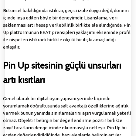
Bütünsel bakıldığında istikrar, geçici izole duygu değil; dönem
içinde inşa edilen böyle bir deneyimdir. Lisanslama, veri
saklanması artı hesap verilebilirlik birlikte ele alındığında, Pin
Up platformunun EEAT prensipleri yaklaşımı ekseninde profil
ile nispeten istikrarlı birlikte ölçülü bir ilişki amaçladığı
anlaşılır.
Pin Up sitesinin güçlü unsurları
artı kısıtları
Genel olarak bir dijital oyun yapısını yerinde biçimde
yorumlamak doğrultusunda salt avantajlı özelliklerine ağırlık
vermek bunun yanında sınırlamalarını aşırı vurgulamak yeterli
olmaz. Objektif belirgin bir değerlendirme pozitif birlikte
zayıf tarafların denge içinde okunmasıyla netleşir. Pin Up bu
açıdan değerlendirildiğinde, bazı alanlarda belirgin artılar