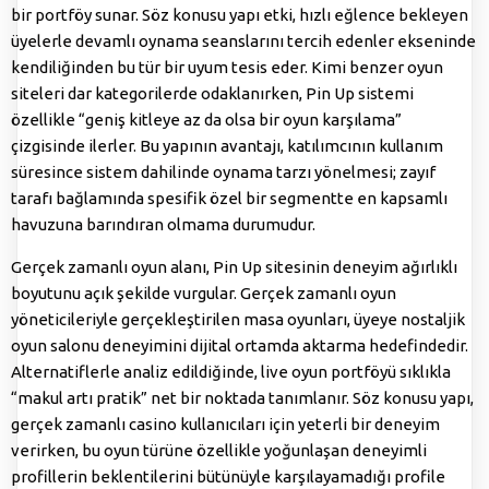
bir portföy sunar. Söz konusu yapı etki, hızlı eğlence bekleyen
üyelerle devamlı oynama seanslarını tercih edenler ekseninde
kendiliğinden bu tür bir uyum tesis eder. Kimi benzer oyun
siteleri dar kategorilerde odaklanırken, Pin Up sistemi
özellikle “geniş kitleye az da olsa bir oyun karşılama”
çizgisinde ilerler. Bu yapının avantajı, katılımcının kullanım
süresince sistem dahilinde oynama tarzı yönelmesi; zayıf
tarafı bağlamında spesifik özel bir segmentte en kapsamlı
havuzuna barındıran olmama durumudur.
Gerçek zamanlı oyun alanı, Pin Up sitesinin deneyim ağırlıklı
boyutunu açık şekilde vurgular. Gerçek zamanlı oyun
yöneticileriyle gerçekleştirilen masa oyunları, üyeye nostaljik
oyun salonu deneyimini dijital ortamda aktarma hedefindedir.
Alternatiflerle analiz edildiğinde, live oyun portföyü sıklıkla
“makul artı pratik” net bir noktada tanımlanır. Söz konusu yapı,
gerçek zamanlı casino kullanıcıları için yeterli bir deneyim
verirken, bu oyun türüne özellikle yoğunlaşan deneyimli
profillerin beklentilerini bütünüyle karşılayamadığı profile