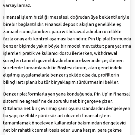
varsayılamaz.
Finansal işlem hızlılığı meselesi, doğrudan üye beklentileriyle
birebir bağlantılıdır. Finansal deposit akışları genellikle eş
zamanlı sonuçlanırken, para withdrawal adımları özellikle
fazla onay artı kontrol aşaması barındırır. Pin Up platformunda
benzer biçimde yakın böyle bir model mevcuttur: para yatırma
işlemleri pratik ve kullanıcı dostu ilerlerken, withdrawal
süreçleri tanımlı güvenlik adımlarına ekseninde çeşitlenen
sürelerde tamamlanabilir. Böylesi durum, alan genelindeki
alışılmış uygulamalarla benzer şekilde olsa da, profillerin
bilinçli artı planlı bu tür bir yaklaşım sürdürmesini bekler.
Benzer platformlarla yan yana konduğunda, Pin Up’ın finansal
sistemi ne agresif ne de sorunlu net bir çerçeve çizer.
Ortalama net bir çevrimiçi şans oyunu standardını dengeleyen
bu yapı, özellikle pürüzsüz artı düzenli finansal işlem
tamamlamak önceleyen kullanıcılar bakımından dengeleyici
net bir rahatlık temeli tesis eder. Buna karşın, para çekme