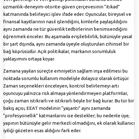
uzmanlık-deneyim-otorite-güven çerçevesinin “itikad”
katmanında belirleyici işlev ifade eder. Oyuncular, bireysel ve
finansal kayıtlarının nasıl işlendiğini, kimlerle paylaşıldığını
aynı zamanda ne tür güvenlik tedbirlerinin benimsendiğini
öğrenmek önceler. Bu aşamada erişilebilirlik, bütünüyle yasal
bir şart dışında, aynı zamanda üyeyle oluşturulan zihinsel bir
bağ köprüsüdür. Açık politikalar, markanın sorumluluk
yaklaşımını ortaya koyar.
Zamana yayılan süreçte emniyetin sağlam inşa edilmesi bu
noktada sorumlu kullanım modeliyle dolaysız olarak örtüşür.
Zaman seçenekleri önceleyen, kontrol belirlemeyi artı
oyuncuyu yalnızca risk almaya yönlendirmeyen platformlar,
çoğu zaman istikrarlı ve istikrarlı böyle bir bağ kurar. Bu tür bir
bakış açısı, EEAT modelinin “yaşantı” aynı zamanda
“profesyonellik” katmanlarını ise destekler; bu nedenle üye,
yapının bütünüyle gelir merkezli olmadığını, ek olarak kullanıcı
iyiliği gözeten esas aldığını fark eder.