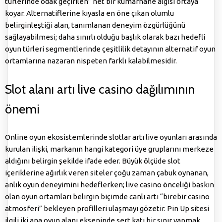
türlerinde odak geçirilen” net bir kumarhane algısı ortaya
koyar. Alternatiflerine kıyasla en öne çıkan olumlu
belirginleştiği alan, tanımlanan deneyim özgürlüğünü
sağlayabilmesi; daha sınırlı olduğu başlık olarak bazı hedefli
oyun türleri segmentlerinde çeşitlilik detayının alternatif oyun
ortamlarına nazaran nispeten farklı kalabilmesidir.
Slot alanı artı live casino dağılımının
önemi
Online oyun ekosistemlerinde slotlar artı live oyunları arasında
kurulan ilişki, markanın hangi kategori üye gruplarını merkeze
aldığını belirgin şekilde ifade eder. Büyük ölçüde slot
içeriklerine ağırlık veren siteler çoğu zaman çabuk oynanan,
anlık oyun deneyimini hedeflerken; live casino önceliği baskın
olan oyun ortamları belirgin biçimde canlı artı “birebir casino
atmosferi” bekleyen profilleri ulaşmayı gözetir. Pin Up sitesi
ilgili iki ana oyun alanı ekseninde sert katı bir sınır yapmak