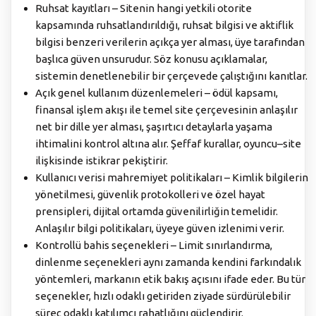
Ruhsat kayıtları – Sitenin hangi yetkili otorite
kapsamında ruhsatlandırıldığı, ruhsat bilgisi ve aktiflik
bilgisi benzeri verilerin açıkça yer alması, üye tarafından
başlıca güven unsurudur. Söz konusu açıklamalar,
sistemin denetlenebilir bir çerçevede çalıştığını kanıtlar.
Açık genel kullanım düzenlemeleri – ödül kapsamı,
finansal işlem akışı ile temel site çerçevesinin anlaşılır
net bir dille yer alması, şaşırtıcı detaylarla yaşama
ihtimalini kontrol altına alır. Şeffaf kurallar, oyuncu–site
ilişkisinde istikrar pekiştirir.
Kullanıcı verisi mahremiyet politikaları – Kimlik bilgilerin
yönetilmesi, güvenlik protokolleri ve özel hayat
prensipleri, dijital ortamda güvenilirliğin temelidir.
Anlaşılır bilgi politikaları, üyeye güven izlenimi verir.
Kontrollü bahis seçenekleri – Limit sınırlandırma,
dinlenme seçenekleri aynı zamanda kendini farkındalık
yöntemleri, markanın etik bakış açısını ifade eder. Bu tür
seçenekler, hızlı odaklı getiriden ziyade sürdürülebilir
süreç odaklı katılımcı rahatlığını güçlendirir.