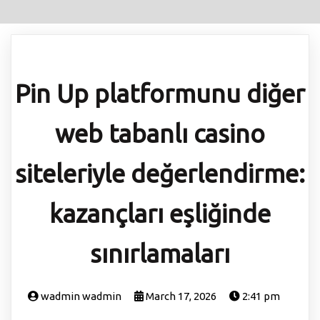
Pin Up platformunu diğer
web tabanlı casino
siteleriyle değerlendirme:
kazançları eşliğinde
sınırlamaları
wadmin wadmin
March 17, 2026
2:41 pm