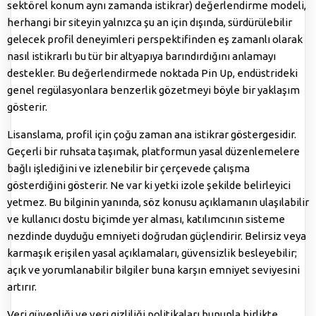
sektörel konum aynı zamanda istikrar) değerlendirme modeli,
herhangi bir siteyin yalnızca şu an için dışında, sürdürülebilir
gelecek profil deneyimleri perspektifinden eş zamanlı olarak
nasıl istikrarlı bu tür bir altyapıya barındırdığını anlamayı
destekler. Bu değerlendirmede noktada Pin Up, endüstrideki
genel regülasyonlara benzerlik gözetmeyi böyle bir yaklaşım
gösterir.
Lisanslama, profil için çoğu zaman ana istikrar göstergesidir.
Geçerli bir ruhsata taşımak, platformun yasal düzenlemelere
bağlı işlediğini ve izlenebilir bir çerçevede çalışma
gösterdiğini gösterir. Ne var ki yetki izole şekilde belirleyici
yetmez. Bu bilginin yanında, söz konusu açıklamanın ulaşılabilir
ve kullanıcı dostu biçimde yer alması, katılımcının sisteme
nezdinde duyduğu emniyeti doğrudan güçlendirir. Belirsiz veya
karmaşık erişilen yasal açıklamaları, güvensizlik besleyebilir;
açık ve yorumlanabilir bilgiler buna karşın emniyet seviyesini
artırır.
Veri güvenliği ve veri gizliliği politikaları bununla birlikte