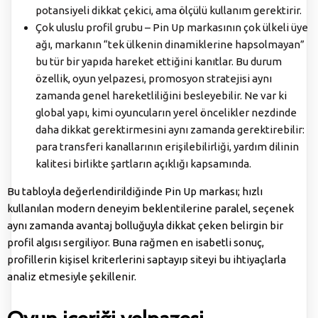
potansiyeli dikkat çekici, ama ölçülü kullanım gerektirir.
Çok uluslu profil grubu – Pin Up markasının çok ülkeli üye
ağı, markanın “tek ülkenin dinamiklerine hapsolmayan”
bu tür bir yapıda hareket ettiğini kanıtlar. Bu durum
özellik, oyun yelpazesi, promosyon stratejisi aynı
zamanda genel hareketliliğini besleyebilir. Ne var ki
global yapı, kimi oyuncuların yerel öncelikler nezdinde
daha dikkat gerektirmesini aynı zamanda gerektirebilir:
para transferi kanallarının erişilebilirliği, yardım dilinin
kalitesi birlikte şartların açıklığı kapsamında.
Bu tabloyla değerlendirildiğinde Pin Up markası; hızlı
kullanılan modern deneyim beklentilerine paralel, seçenek
aynı zamanda avantaj bolluğuyla dikkat çeken belirgin bir
profil algısı sergiliyor. Buna rağmen en isabetli sonuç,
profillerin kişisel kriterlerini saptayıp siteyi bu ihtiyaçlarla
analiz etmesiyle şekillenir.