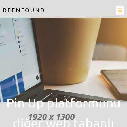
BEENFOUND
Pin Up platformunu
diğer web tabanlı