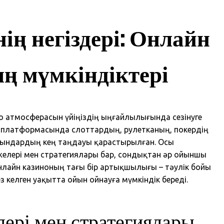
ің негіздері: Онлайн
ң мүмкіндіктері
но атмосферасын үйіңіздің ыңғайлылығында сезінуге
платформасында слоттардың, рулетканың, покердің
йындардың кең таңдауы қарастырылған. Осы
елері мен стратегиялары бар, сондықтан әр ойыншы
Онлайн казиноның тағы бір артықшылығы – тәулік бойы
з келген уақытта ойын ойнауға мүмкіндік береді.
ері мен стратегиялары