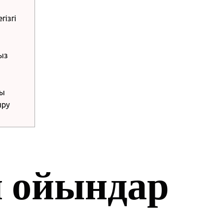
гізгі
ыз
ды
ыру
 ойындар