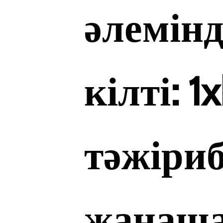
әлемінд
кілті: 1
тәжіриб
жаңаша 