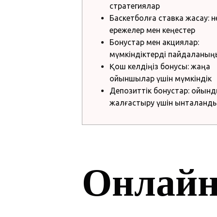
стратегиялар
Баскетболға ставка жасау: не
ережелер мен кеңестер
Бонустар мен акциялар:
мүмкіндіктерді пайдаланың
Қош келдіңіз бонусы: жаңа
ойыншылар үшін мүмкіндік
Депозиттік бонустар: ойын
жалғастыру үшін ынталанд
Онлайн