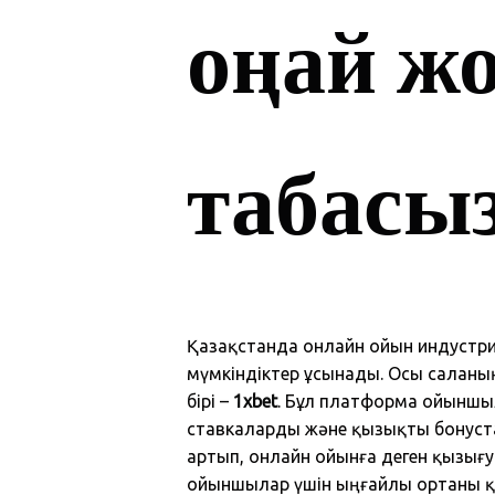
оңай ж
табасыз
Қазақстанда онлайн ойын индустр
мүмкіндіктер ұсынады. Осы саланың
бірі –
1xbet
. Бұл платформа ойыншы
ставкаларды және қызықты бонустар
артып, онлайн ойынға деген қызығ
ойыншылар үшін ыңғайлы ортаны қ