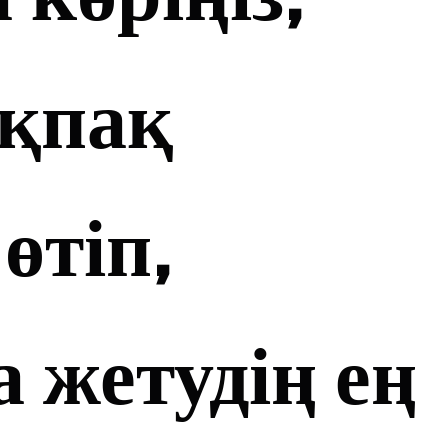
оқпақ
өтіп,
 жетудің ең