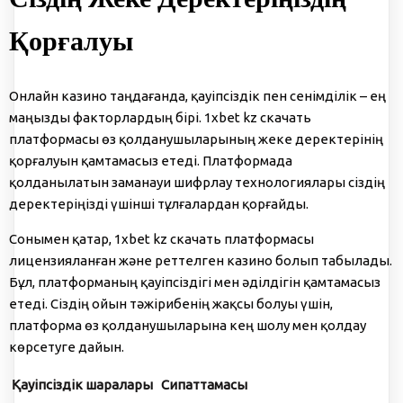
Қорғалуы
Онлайн казино таңдағанда, қауіпсіздік пен сенімділік – ең
маңызды факторлардың бірі. 1xbet kz скачать
платформасы өз қолданушыларының жеке деректерінің
қорғалуын қамтамасыз етеді. Платформада
қолданылатын заманауи шифрлау технологиялары сіздің
деректеріңізді үшінші тұлғалардан қорғайды.
Сонымен қатар, 1xbet kz скачать платформасы
лицензияланған және реттелген казино болып табылады.
Бұл, платформаның қауіпсіздігі мен әділдігін қамтамасыз
етеді. Сіздің ойын тәжірибенің жақсы болуы үшін,
платформа өз қолданушыларына кең шолу мен қолдау
көрсетуге дайын.
Қауіпсіздік шаралары
Сипаттамасы