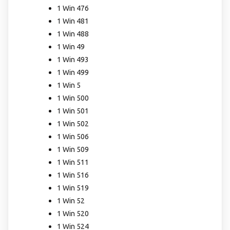
1 Win 476
1 Win 481
1 Win 488
1 Win 49
1 Win 493
1 Win 499
1 Win 5
1 Win 500
1 Win 501
1 Win 502
1 Win 506
1 Win 509
1 Win 511
1 Win 516
1 Win 519
1 Win 52
1 Win 520
1 Win 524