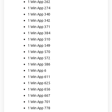
1 Win App 262
1 Win App 274
1 Win App 340
1 Win App 342
1 Win App 371
1 Win App 384
1 Win App 510
1 Win App 549
1 Win App 570
1 Win App 572
1 Win App 586
1 Win App 6
1 Win App 611
1 Win App 625
1 Win App 656
1 Win App 667
1 Win App 701
1 Win App 778