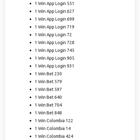
1 Win App Login 551
1 Win App Login 627
1 Win App Login 699
1 Win App Login 719
1 Win App Login 72
1 Win App Login 728
1 Win App Login 745
1 Win App Login 905
1 Win App Login 931
1 Win Bet 230
1 Win Bet 579
1 Win Bet 597
1 Win Bet 640
1 Win Bet 704
1 Win Bet 848
1 Win Colombia 122
1 Win Colombia 14
1 Win Colombia 424