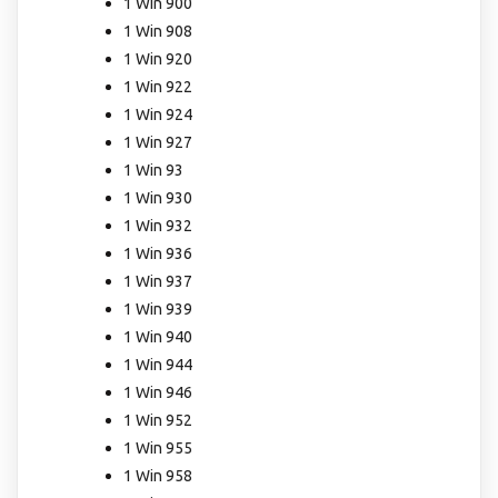
1 Win 900
1 Win 908
1 Win 920
1 Win 922
1 Win 924
1 Win 927
1 Win 93
1 Win 930
1 Win 932
1 Win 936
1 Win 937
1 Win 939
1 Win 940
1 Win 944
1 Win 946
1 Win 952
1 Win 955
1 Win 958