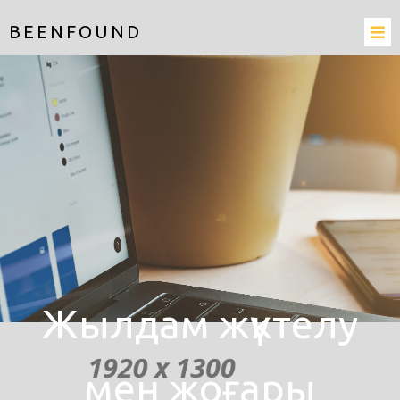
BEENFOUND
Жылдам жүктелу
мен жоғары