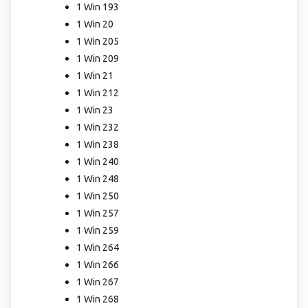
1 Win 193
1 Win 20
1 Win 205
1 Win 209
1 Win 21
1 Win 212
1 Win 23
1 Win 232
1 Win 238
1 Win 240
1 Win 248
1 Win 250
1 Win 257
1 Win 259
1 Win 264
1 Win 266
1 Win 267
1 Win 268