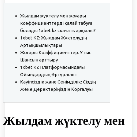
Жылдам жүктелу мен жоғары
коэффициенттерді қалай табуға
болады 1xbet kz скачать арқылы?
1xbet KZ: Жылдам Жүктелудің
Артықшылықтары
Жоғары Коэффициенттер: Ұтыс
Шансын арттыру
1xbet KZ Платформасындағы
Ойындардың Әртүрлілігі
Қауіпсіздік және Сенімділік: Сіздің
Жеке Деректеріңіздің Қорғалуы
Жылдам жүктелу мен