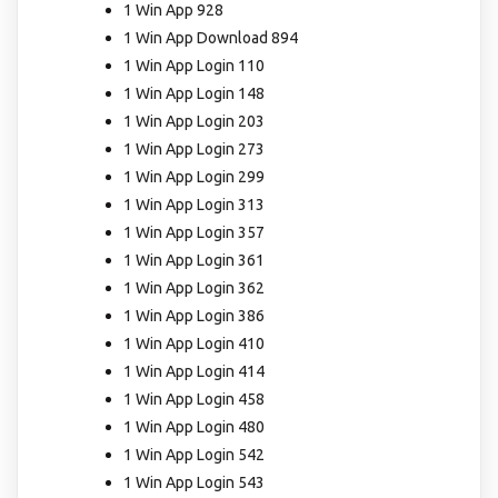
1 Win App 928
1 Win App Download 894
1 Win App Login 110
1 Win App Login 148
1 Win App Login 203
1 Win App Login 273
1 Win App Login 299
1 Win App Login 313
1 Win App Login 357
1 Win App Login 361
1 Win App Login 362
1 Win App Login 386
1 Win App Login 410
1 Win App Login 414
1 Win App Login 458
1 Win App Login 480
1 Win App Login 542
1 Win App Login 543