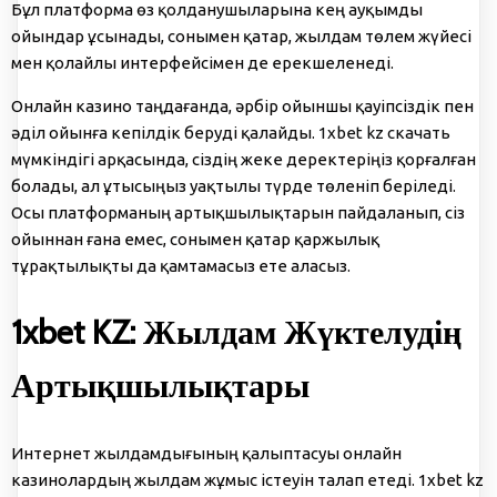
Бұл платформа өз қолданушыларына кең ауқымды
ойындар ұсынады, сонымен қатар, жылдам төлем жүйесі
мен қолайлы интерфейсімен де ерекшеленеді.
Онлайн казино таңдағанда, әрбір ойыншы қауіпсіздік пен
әділ ойынға кепілдік беруді қалайды.
1xbet kz скачать
мүмкіндігі арқасында, сіздің жеке деректеріңіз қорғалған
болады, ал ұтысыңыз уақтылы түрде төленіп беріледі.
Осы платформаның артықшылықтарын пайдаланып, сіз
ойыннан ғана емес, сонымен қатар қаржылық
тұрақтылықты да қамтамасыз ете аласыз.
1xbet KZ: Жылдам Жүктелудің
Артықшылықтары
Интернет жылдамдығының қалыптасуы онлайн
казинолардың жылдам жұмыс істеуін талап етеді. 1xbet kz