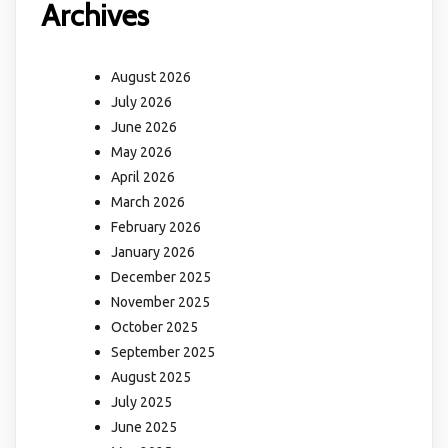
Archives
August 2026
July 2026
June 2026
May 2026
April 2026
March 2026
February 2026
January 2026
December 2025
November 2025
October 2025
September 2025
August 2025
July 2025
June 2025