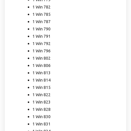
1 Win 782
1 Win 785
1 Win 787
1 Win 790
1 Win 791
1 Win 792
1 Win 796
1 Win 802
1 Win 806
1 Win 813
1 Win 814
1 Win 815
1 Win 822
1 Win 823
1 Win 828
1 Win 830
1 Win 831