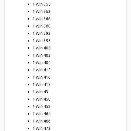
1 Win 355
1 Win 363
1 Win 366
1 Win 368
1 Win 393
1 Win 395
1 Win 402
1 Win 403
1 Win 404
1 Win 415
1 Win 416
1 Win 417
1 Win 43
1 Win 450
1 Win 458
1 Win 464
1 Win 466
1 Win 473