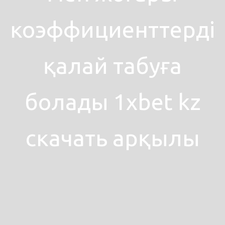
коэффициенттерді
қалай табуға
болады 1xbet kz
скачать арқылы