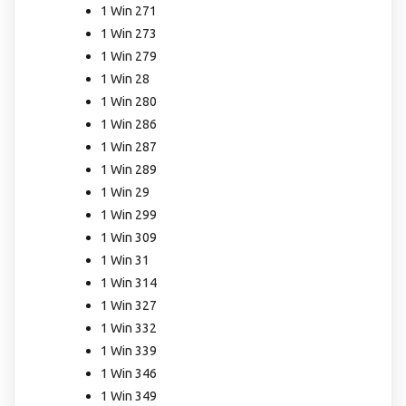
1 Win 271
1 Win 273
1 Win 279
1 Win 28
1 Win 280
1 Win 286
1 Win 287
1 Win 289
1 Win 29
1 Win 299
1 Win 309
1 Win 31
1 Win 314
1 Win 327
1 Win 332
1 Win 339
1 Win 346
1 Win 349