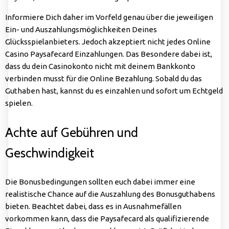
Informiere Dich daher im Vorfeld genau über die jeweiligen
Ein- und Auszahlungsmöglichkeiten Deines
Glücksspielanbieters. Jedoch akzeptiert nicht jedes Online
Casino Paysafecard Einzahlungen. Das Besondere dabei ist,
dass du dein Casinokonto nicht mit deinem Bankkonto
verbinden musst für die Online Bezahlung. Sobald du das
Guthaben hast, kannst du es einzahlen und sofort um Echtgeld
spielen.
Achte auf Gebühren und
Geschwindigkeit
Die Bonusbedingungen sollten euch dabei immer eine
realistische Chance auf die Auszahlung des Bonusguthabens
bieten. Beachtet dabei, dass es in Ausnahmefällen
vorkommen kann, dass die Paysafecard als qualifizierende