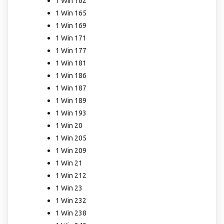
1 Win 162
1 Win 165
1 Win 169
1 Win 171
1 Win 177
1 Win 181
1 Win 186
1 Win 187
1 Win 189
1 Win 193
1 Win 20
1 Win 205
1 Win 209
1 Win 21
1 Win 212
1 Win 23
1 Win 232
1 Win 238