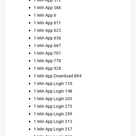
1 Win App 572
1 Win App 586
1 Win App 6
1 Win App 611
1 Win App 625
1 Win App 656
1 Win App 667
1 Win App 701
1 Win App 778
1 Win App 928
1 Win App Download 894
1 Win App Login 110
1 Win App Login 148
1 Win App Login 203
1 Win App Login 273
1 Win App Login 299
1 Win App Login 313
1 Win App Login 357