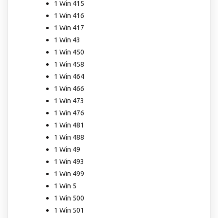
1 Win 415
1 Win 416
1 Win 417
1 Win 43
1 Win 450
1 Win 458
1 Win 464
1 Win 466
1 Win 473
1 Win 476
1 Win 481
1 Win 488
1 Win 49
1 Win 493
1 Win 499
1 Win 5
1 Win 500
1 Win 501