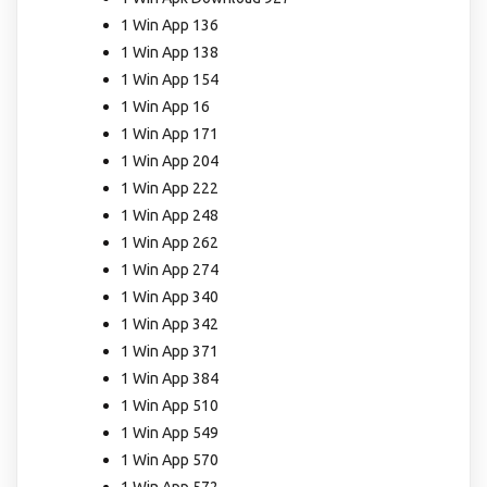
1 Win App 136
1 Win App 138
1 Win App 154
1 Win App 16
1 Win App 171
1 Win App 204
1 Win App 222
1 Win App 248
1 Win App 262
1 Win App 274
1 Win App 340
1 Win App 342
1 Win App 371
1 Win App 384
1 Win App 510
1 Win App 549
1 Win App 570