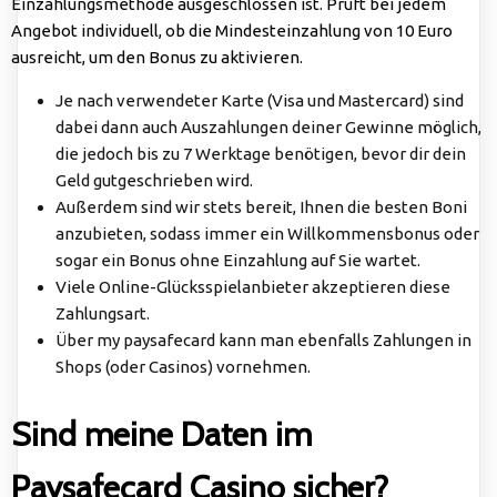
Einzahlungsmethode ausgeschlossen ist. Prüft bei jedem
Angebot individuell, ob die Mindesteinzahlung von 10 Euro
ausreicht, um den Bonus zu aktivieren.
Je nach verwendeter Karte (Visa und Mastercard) sind
dabei dann auch Auszahlungen deiner Gewinne möglich,
die jedoch bis zu 7 Werktage benötigen, bevor dir dein
Geld gutgeschrieben wird.
Außerdem sind wir stets bereit, Ihnen die besten Boni
anzubieten, sodass immer ein Willkommensbonus oder
sogar ein Bonus ohne Einzahlung auf Sie wartet.
Viele Online-Glücksspielanbieter akzeptieren diese
Zahlungsart.
Über my paysafecard kann man ebenfalls Zahlungen in
Shops (oder Casinos) vornehmen.
Sind meine Daten im
Paysafecard Casino sicher?